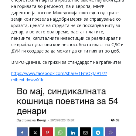
на горивата во регионот, па и Европа, ММФ
директно ја посочи Македонија како една од трите
земји кои презела најдобри мерки за справување со
кризата, цената на струјата не се поскапува ниту за
денар, а во исто ова време, растат платите,
пензиите, капиталните инвестиции се реализираат и
се враќаат долгови кои неспособната власт на СДС и
ДУИ ги создаде за да можат да си ги пикнат во џеб.
ВМРО-ДПМНЕ се грижи за стандардот на граѓаните!
https://www.facebook.com/share/1FmQxJZ91z/?
mibextid=wwXIfr