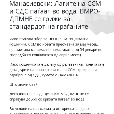
Манасиевски: Лагите на ССМ
и СДС паѓаат во вода, ВМРО-
ДПМНЕ се грижи за
стандардот на граѓаните
Иако станува збор за ПРОСЕЧНА синдикална
кошничка, ССМ во новата пресметка за мај месец,
пресметала минимално намалување од 54 денари во
споредба со кошничката од април месец.
Иако кошничката е далеку од релевантна, поентата е
дека дури и на оваа кошничка на ССМ, креирана и
одобрена од СДС, сумата е НАМАЛЕНА.
Што значи ова?
Дека лагите на СДС дека ВМРО-ДПМНЕ не се
справува добро со кризата паѓаат во вода.
Во услови на најголемата историски гледано
енергетска и нафтена криза, ние имаме најниски цена