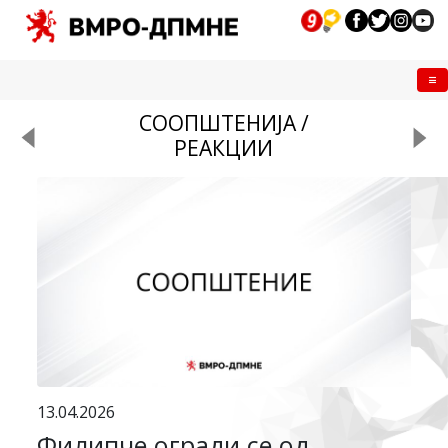
Me
СООПШТЕНИЈА /
РЕАКЦИИ
13.04.2026
Филипче огради се од