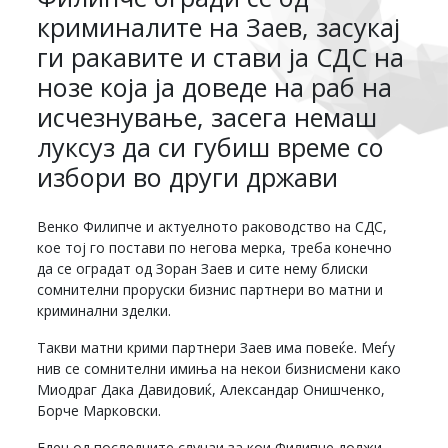
криминалите на Заев, засукај
ги ракавите и стави ја СДС на
нозе која ја доведе на раб на
исчезнување, засега немаш
луксуз да си губиш време со
избори во други држави
Венко Филипче и актуелното раководство на СДС,
кое тој го постави по негова мерка, треба конечно
да се оградат од Зоран Заев и сите нему блиски
сомнителни проруски бизнис партнери во матни и
криминални зделки.
Такви матни крими партнери Заев има повеќе. Меѓу
нив се сомнителни имиња на некои бизнисмени како
Миодраг Дака Давидовиќ, Александар Онишченко,
Борче Марковски.
Еден од последните случаи за кои Филипче должи