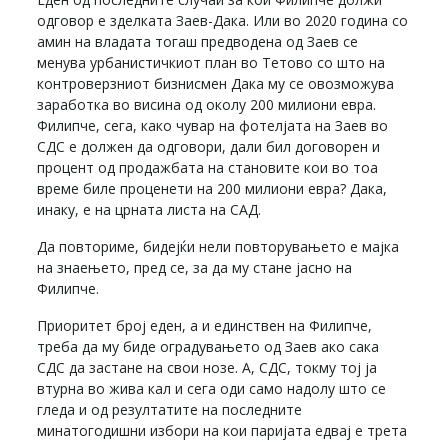
одговор е зделката Заев-Дака. Или во 2020 година со
амин на владата тогаш предводена од Заев се
менува урбанистичкиот план во Тетово со што на
контроверзниот бизнисмен Дака му се овозможува
заработка во висина од околу 200 милиони евра.
Филипче, сега, како чувар на фотелјата на Заев во
СДС е должен да одговори, дали бил договорен и
процент од продажбата на становите кои во тоа
време биле проценети на 200 милиони евра? Дака,
инаку, е на црната листа на САД.
Да повториме, бидејќи нели повторувањето е мајка
на знаењето, пред се, за да му стане јасно на
Филипче.
Приоритет број еден, а и единствен на Филипче,
треба да му биде оградувањето од Заев ако сака
СДС да застане на свои нозе. А, СДС, токму тој ја
втурна во жива кал и сега оди само надолу што се
гледа и од резултатите на последните
минатогодишни избори на кои паријата едвај е трета