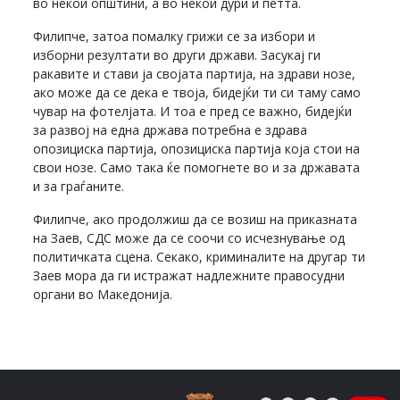
во некои општини, а во некои дури и петта.
Филипче, затоа помалку грижи се за избори и
изборни резултати во други држави. Засукај ги
ракавите и стави ја својата партија, на здрави нозе,
ако може да се дека е твоја, бидејќи ти си таму само
чувар на фотелјата. И тоа е пред се важно, бидејќи
за развој на една држава потребна е здрава
опозициска партија, опозициска партија која стои на
свои нозе. Само така ќе помогнете во и за државата
и за граѓаните.
Филипче, ако продолжиш да се возиш на приказната
на Заев, СДС може да се соочи со исчезнување од
политичката сцена. Секако, криминалите на другар ти
Заев мора да ги истражат надлежните правосудни
органи во Македонија.