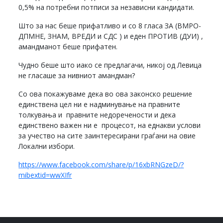
0,5% на потребни потписи за независни кандидати.
Што за нас беше прифатливо и со 8 гласа ЗА (ВМРО-
ДПМНЕ, ЗНАМ, ВРЕДИ и СДС ) и еден ПРОТИВ (ДУИ) ,
амандманот беше прифатен.
Чудно беше што иако се предлагачи, никој од Левица
не гласаше за нивниот амандман?
Со ова покажуваме дека во ова законско решение
единствена цел ни е надминување на правните
толкувања и правните недоречености и дека
единствено важен ни е процесот, на еднакви услови
за учество на сите заинтересирани граѓани на овие
Локални избори.
https://www.facebook.com/share/p/16xbRNGzeD/?
mibextid=wwXIfr