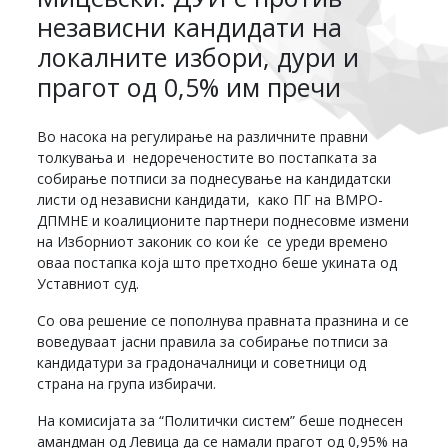
независни кандидати на
локалните избори, дури и
прагот од 0,5% им пречи
Во насока на регулирање на различните правни
толкувања и недореченостите во постапката за
собирање потписи за поднесување на кандидатски
листи од независни кандидати, како ПГ на ВМРО-
ДПМНЕ и коалиционите партнери поднесовме измени
на Изборниот законик со кои ќе се уреди врeмено
оваа постапка која што претходно беше укината од
Уставниот суд.
Со ова решение се пополнува правната празнина и се
воведуваат јасни правила за собирање потписи за
кандидатури за градоначалници и советници од
страна на група избирачи.
На комисијата за “Политички систем” беше поднесен
амандман од Левица да се намали прагот од 0,95% на