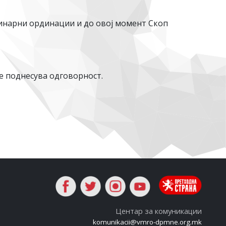
инарни ординации и до овој момент Скоп
е поднесува одговорност.
Центар за комуникации
komunikacii@vmro-dpmne.org.mk