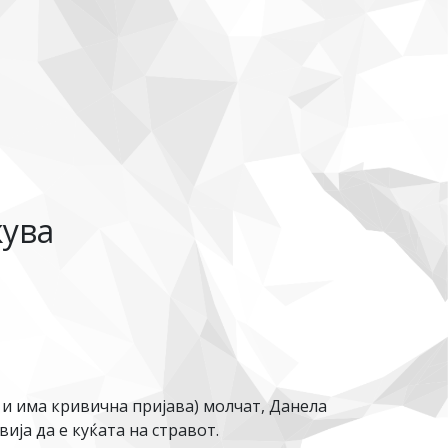
жува
 и има кривична пријава) молчат, Данела
ја да е куќата на стравот.