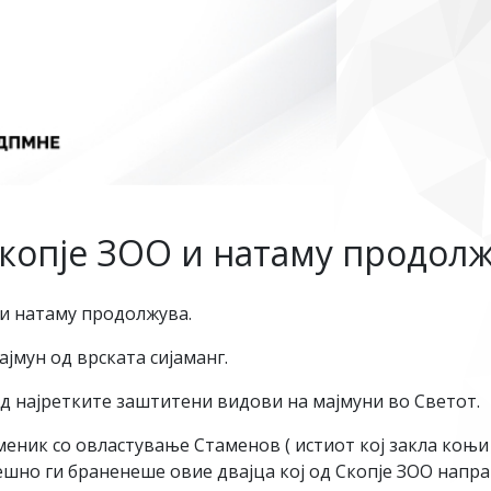
Скопје ЗОО и натаму продол
и натаму продолжува.
јмун од врската сијаманг.
од најретките заштитени видови на мајмуни во Светот.
еник со овластување Стаменов ( истиот кој закла коњи
шно ги браненеше овие двајца кој од Скопје ЗОО направи