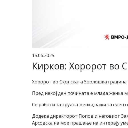
15.06.2025
Кирков: Хоророт во 
Хоророт во Скопската Зоолошка градина 
Пред некој ден почината е млада женка ма
Се работи за трудна женка,важи за еден 
Додека директорот Попов и неговиот Зам
Арсовска на мое прашање на интервју уме