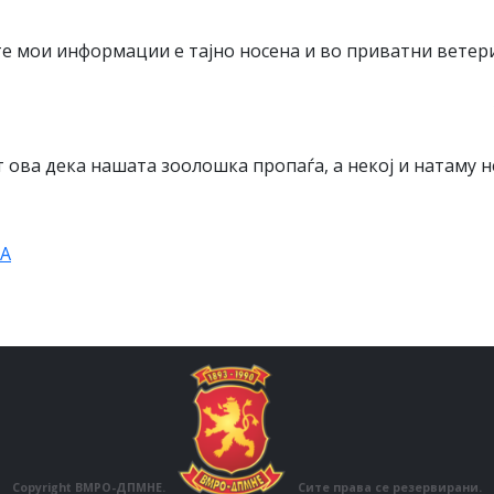
е мои информации е тајно носена и во приватни ветер
 ова дека нашата зоолошка пропаѓа, а некој и натаму н
kA
Copyright ВМРО-ДПМНЕ.
Сите права се резервирани.