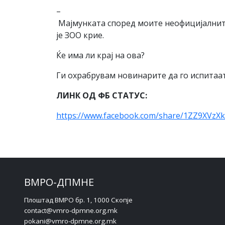
–
Мајмунката според моите неофицијалнит
је ЗОО крие.
Ќе има ли крај на ова?
Ги охрабрувам новинарите да го испитаат
ЛИНК ОД ФБ СТАТУС:
https://www.facebook.com/share/1ZZ9XVzX
ВМРО-ДПМНЕ
Плоштад ВМРО бр. 1, 1000 Скопје
contact@vmro-dpmne.org.mk
pokani@vmro-dpmne.org.mk