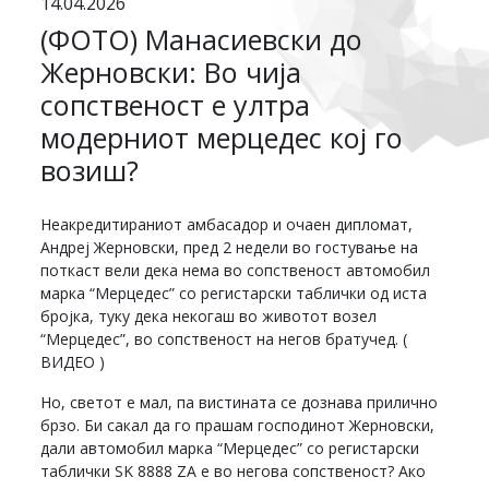
14.04.2026
(ФОТО) Манасиевски до
Жерновски: Во чија
сопственост е ултра
модерниот мерцедес кој го
возиш?
Неакредитираниот амбасадор и очаен дипломат,
Андреј Жерновски, пред 2 недели во гостување на
поткаст вели дека нема во сопственост автомобил
марка “Мерцедес” со регистарски таблички од иста
бројка, туку дека некогаш во животот возел
“Мерцедес”, во сопственост на негов братучед. (
ВИДЕО )
Но, светот е мал, па вистината се дознава прилично
брзо. Би сакал да го прашам господинот Жерновски,
дали автомобил марка “Мерцедес” со регистарски
таблички SK 8888 ZA е во негова сопственост? Ако