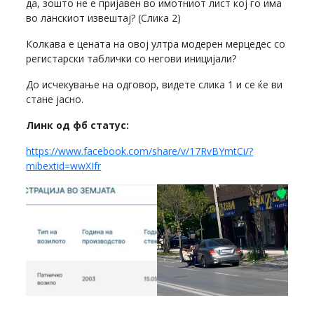
да, зошто не е пријавен во имотниот лист кој го има
во ланскиот извештај? (Слика 2)
Колкава е цената на овој ултра модерен мерцедес со
регистарски таблички со негови иницијали?
До исчекување на одговор, видете слика 1 и се ќе ви
стане јасно.
Линк од фб статус:
https://www.facebook.com/share/v/17RvBYmtCi/?
mibextid=wwXIfr