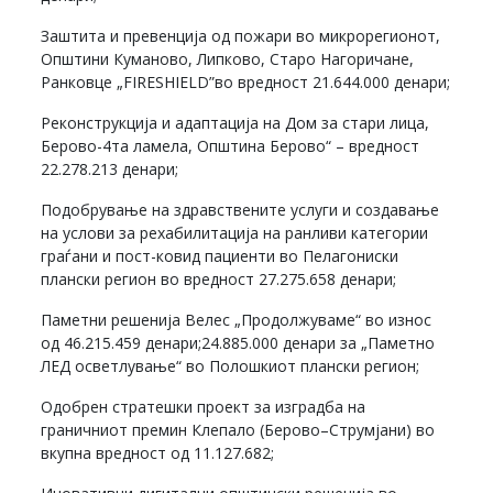
Заштита и превенција од пожари во микрорегионот,
Општини Куманово, Липково, Старо Нагоричане,
Ранковце „FIRESHIELD”во вредност 21.644.000 денари;
Реконструкција и адаптација на Дом за стари лица,
Берово-4та ламела, Општина Берово“ – вредност
22.278.213 денари;
Подобрување на здравствените услуги и создавање
на услови за рехабилитација на ранливи категории
граѓани и пост-ковид пациенти во Пелагониски
плански регион во вредност 27.275.658 денари;
Паметни решенија Велес „Продолжуваме“ во износ
од 46.215.459 денари;24.885.000 денари за „Паметно
ЛЕД осветлување“ во Полошкиот плански регион;
Одобрен стратешки проект за изградба на
граничниот премин Клепало (Берово–Струмјани) во
вкупна вредност од 11.127.682;