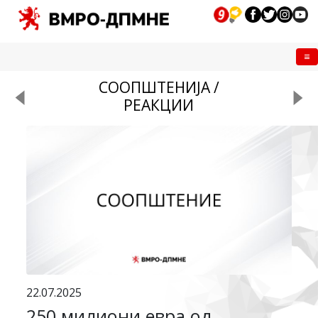
Me
СООПШТЕНИЈА /
РЕАКЦИИ
22.07.2025
250 милиони евра од