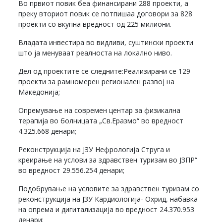
Во првиот повик беа финансирани 288 проекти, а
преку вториот повик се потпишаа договори за 828
проекти со вкупна вредност од 225 милиони.
Владата инвестира во видливи, суштински проекти
што ја менуваат реалноста на локално ниво.
Дел од проектите се следните:Реализирани се 129
проекти за рамномерен регионален развој на
Македонија;
Опремување на современ центар за физикална
терапија во болницата „Св.Еразмо“ во вредност
4.325.668 денари;
Реконструкција на ЈЗУ Нефрологија Струга и
креирање на услови за здравствен туризам во ЈЗПР“
во вредност 29.556.254 денари;
Подобрување на условите за здравствен туризам со
реконструкција на ЈЗУ Кардиологија- Охрид, набавка
на опрема и дигитализација во вредност 24.370.953
денари;