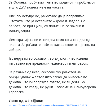
За Османи, проблемот не е во моделот – проблемот
е што ДУИ повеќе не е на масата.
Ние, во меѓувреме, работиме да ја поправиме
штетата што ја оставивте – дома и надвор. Со
работа, со принципи, со почит. Не со закани и
манипулации.
Демократијата не е валидна само кога сте дел од
власта. А граѓаните веќе го кажаа своето – јасно, на
избори.
Јас верувам во соживот, во дијалог, и во иднина
изградена врз вредности, еднаквост и напредок.
За разлика од него, секогаш сум работел на
обединување – затоа што сакам да живееме во
држава што ги поврзува луѓето, не ги дели. Во
држава што гради, не руши. Современа. Самоуверена.
Европска.
Линк од ФБ објава
:
https://www.facebook.com/share/p/175TbmyVV9/?