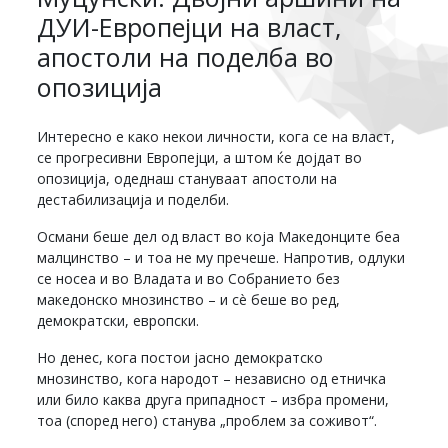
ДУИ-Европејци на власт,
апостоли на поделба во
опозиција
Интересно е како некои личности, кога се на власт,
се прогресивни Европејци, а штом ќе дојдат во
опозиција, одеднаш стануваат апостоли на
дестабилизација и поделби.
Османи беше дел од власт во која Македонците беа
малцинство – и тоа не му пречеше. Напротив, одлуки
се носеа и во Владата и во Собранието без
македонско мнозинство – и сè беше во ред,
демократски, европски.
Но денес, кога постои јасно демократско
мнозинство, кога народот – независно од етничка
или било каква друга припадност – избра промени,
тоа (според него) станува „проблем за соживот“.