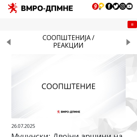
Me
СООПШТЕНИЈА /
РЕАКЦИИ
26.07.2025
Муцунски: Двојни аршини на