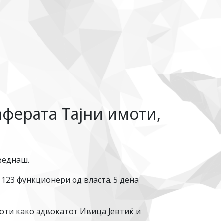
аферата Тајни имоти,
веднаш.
 123 функционери од власта. 5 дена
моти како адвокатот Ивица Јевтиќ и