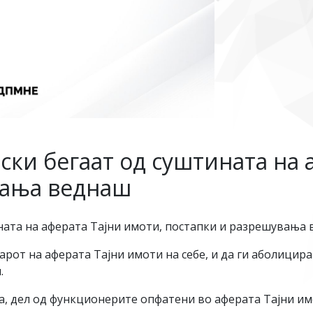
ски бегаат од суштината на 
вања веднаш
ната на аферата Тајни имоти, постапки и разрешувања 
арот на аферата Тајни имоти на себе, и да ги аболицира
.
ра, дел од функционерите опфатени во аферата Тајни и