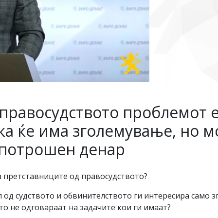
 правосудството проблемот е
ка ќе има зголемување, но м
ј потрошен денар
а претставниците од правосудството?
л од судството и обвинителството ги интересира само з
то не одговараат на задачите кои ги имаат?