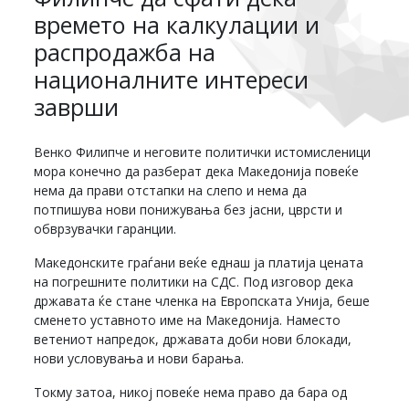
времето на калкулации и
распродажба на
националните интереси
заврши
Венко Филипче и неговите политички истомисленици
мора конечно да разберат дека Македонија повеќе
нема да прави отстапки на слепо и нема да
потпишува нови понижувања без јасни, цврсти и
обврзувачки гаранции.
Македонските граѓани веќе еднаш ја платија цената
на погрешните политики на СДС. Под изговор дека
државата ќе стане членка на Европската Унија, беше
сменето уставното име на Македонија. Наместо
ветениот напредок, државата доби нови блокади,
нови условувања и нови барања.
Токму затоа, никој повеќе нема право да бара од