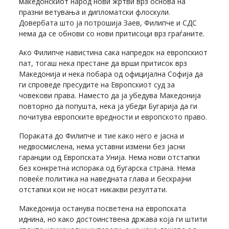
македонскиот народ нови жртви врз основа на
празни ветувања и дипломатски флоскули.
Довербата што ја потрошија Заев, Филипче и СДС
нема да се обнови со нови притисоци врз граѓаните.
Ако Филипче навистина сака напредок на европскиот
пат, тогаш нека престане да врши притисок врз
Македонија и нека побара од официјална Софија да
ги спроведе пресудите на Европскиот суд за
човекови права. Наместо да ја убедува Македонија
повторно да попушта, нека ја убеди Бугарија да ги
почитува европските вредности и европското право.
Пораката до Филипче и тие како него е јасна и
недвосмислена, нема уставни измени без јасни
гаранции од Европската Унија. Нема нови отстапки
без конкретна испорака од бугарска страна. Нема
повеќе политика на наведната глава и бескрајни
отстапки кои не носат никакви резултати.
Македонија останува посветена на европската
иднина, но како достоинствена држава која ги штити