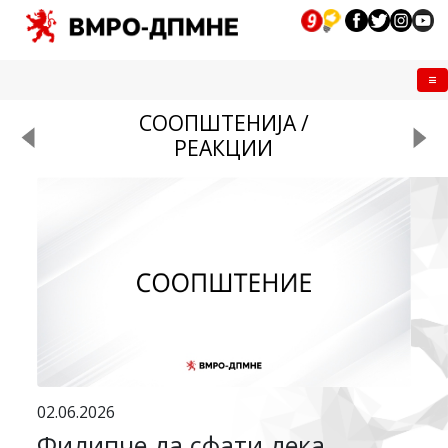
Me
СООПШТЕНИЈА /
РЕАКЦИИ
02.06.2026
Филипче да сфати дека