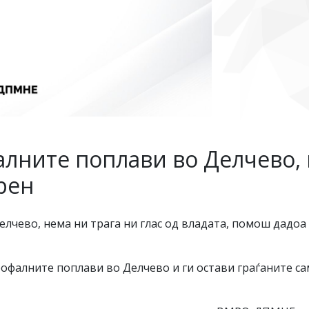
алните поплави во Делчево, 
ерен
елчево, нема ни трага ни глас од владата, помош дадо
офалните поплави во Делчево и ги остави граѓаните са