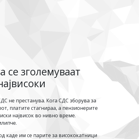
га се зголемуваат
највисоки
ДС не престанува. Кога СДС зборува за
рот, платите стагнираа, а пензионерите
иски највисок во нивно време.
илипче.
од каде им се парите за висококатници