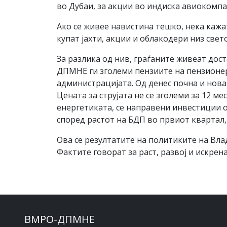
во Дубаи, за акции во индиска авиокомпа
Ако се живее навистина тешко, нека кажа
купат јахти, акции и облакодери низ свет
За разлика од нив, граѓаните живеат дос
ДПМНЕ ги зголеми пензиите на пензионери
администрацијата. Од денес почна и новат
Цената за струјата не се зголеми за 12 м
енергетиката, се направени инвестиции о
според растот на БДП во првиот квартал,
Ова се резултатите на политиките на Вла
Фактите говорат за раст, развој и искре
ВМРО-ДПМНЕ