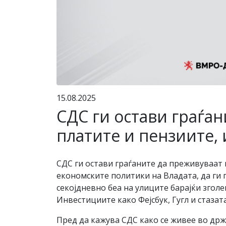
15.08.2025
СДС ги остави граѓан
платите и пензиите,
СДС ги остави граѓаните да преживуваат 
економските политики на Владата, да ги 
секојдневно беа на улиците барајќи згол
Инвестициите како Фејсбук, Гугл и стазат
Пред да кажува СДС како се живее во држ