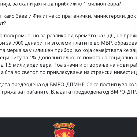
нија, за скапи јахти од приближно 1 милион евра?
т како Заев и Филипче со пратенички, министерски, док
от?
та поскромно, но за разлика од времето на СДС, не пр
 за 7000 денари, ги зголеми платите во МВР, образован
а мерка за училишен прибор, во која семејствата ќе за
есеци ниту за 1%. Дополнително, се помага на социјално 
д 1,5 милијарди евра. Тоа значи и отворање на нови ра
 а 6та во светот по привлекување на странски инвести
дата предводена од ВМРО-ДПМНЕ. Се се постигнува кога
на грижа за граѓаните. Владата предводена од ВМРО-ДП