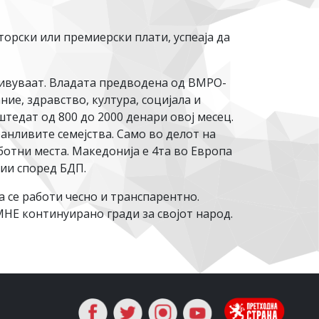
торски или премиерски плати, успеаја да
еживуваат. Владата предводена од ВМРО-
ие, здравство, култура, социјала и
штедат од 800 до 2000 денари овој месец.
ранливите семејства. Само во делот на
ботни места. Македонија е 4та во Европа
ции според БДП.
 се работи чесно и транспарентно.
МНЕ континуирано гради за својот народ.