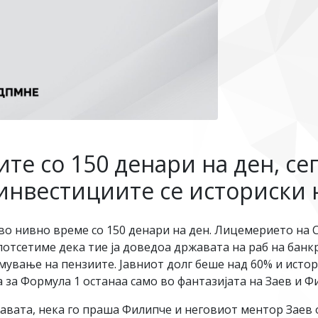
ите со 150 денари на ден, се
 инвестициите се историски 
во нивно време со 150 денари на ден. Лицемерието на С
потсетиме дека тие ја доведоа државата на раб на банк
емување на пензиите. Јавниот долг беше над 60% и истор
а за Формула 1 останаа само во фантазијата на Заев и Ф
авата, нека го праша Филипче и неговиот ментор Заев 