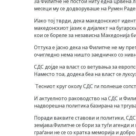
За Филипче не постои ниту една црвена ли
месеци му се додворуваше на Румен Радев
Иако тој тврди, дека македонскиот идент
македонскиот јазик е дијалект на бугарс
кои се бореле за независна Македонија б
Оттука е јасно дека на Филипче не му пр
очигледно нема ништо заедничко со нивни
СДС дојде на власт со ветувања за европ
Наместо тоа, додека беа на власт се луксу
Тесниот круг околу СДС ги полнеше сопс
И актуелното раководство на СДС и Филип
надворешна политика базирана на тргув
Поради ваквите ставови и политики, СДС
земјава.Филипче се бори за туѓи агенди 
граѓани не се со кратка меморија и добро