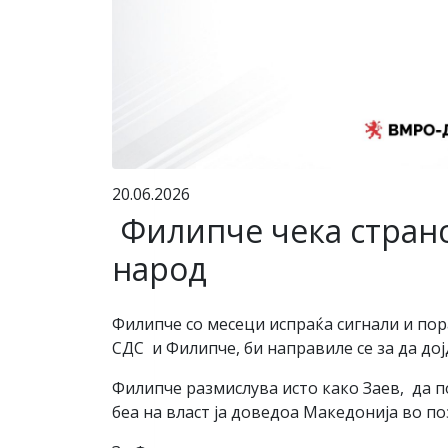
20.06.2026
Филипче чека странс
народ
Филипче со месеци испраќа сигнали и пор
СДС и Филипче, би направилe се за да дојд
Филипче размислува исто како Заев, да п
беа на власт ја доведоа Македонија во поз