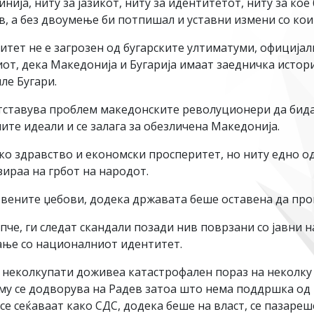
нија, ниту за јазикот, ниту за идентитетот, ниту за к
, а без двоумење би потпишал и уставни измени со кои 
итет не е загрозен од бугарските ултиматуми, официјал
киот, дека Македонија и Бугарија имаат заедничка исто
иле Бугари.
етставува проблем македонските револуционери да бида
те идеали и се залага за обезличена Македонија.
ско здравство и економски просперитет, но ниту едно о
зираа на грбот на народот.
твените џебови, додека државата беше оставена да про
че, ги следат скандали позади нив поврзани со јавни н
ање со националниот идентитет.
 неколкупати доживеа катастрофален пораз на неколку
и му се додворува на Радев затоа што нема поддршка о
 се сеќаваат како СДС, додека беше на власт, се пазаре