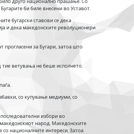
ое било друго национално прашање. Со
Бугарите би биле внесени во Уставот.
ните бугарски ставови се дека
рија и дека македонските револуционери
т прогласени за Бугари, затоа што
д тие ветувања не беше исполнето.
паѓа.
абавки, со купување медиуми, со
 последователни избори во
д македонскиот народ. Македонските
ше со националните интереси. Затоа