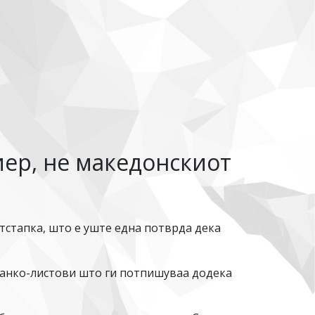
иер, не македонскиот
тстапка, што е уште една потврда дека
бланко-листови што ги потпишуваа додека