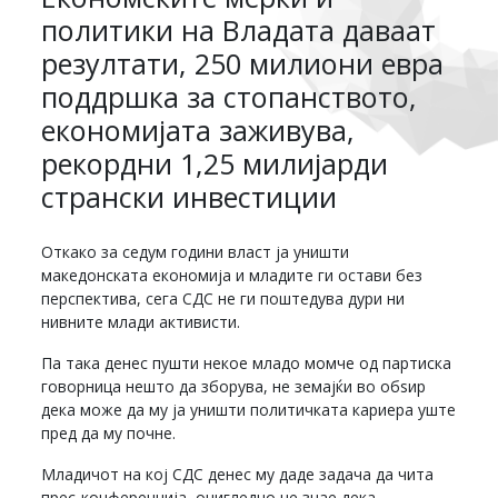
политики на Владата даваат
резултати, 250 милиони евра
поддршка за стопанството,
економијата заживува,
рекордни 1,25 милијарди
странски инвестиции
Откако за седум години власт ја уништи
македонската економија и младите ги остави без
перспектива, сега СДС не ги поштедува дури ни
нивните млади активисти.
Па така денес пушти некое младо момче од партиска
говорница нешто да зборува, не земајќи во обѕир
дека може да му ја уништи политичката кариера уште
пред да му почне.
Младичот на кој СДС денес му даде задача да чита
прес-конференција, очигледно не знае дека