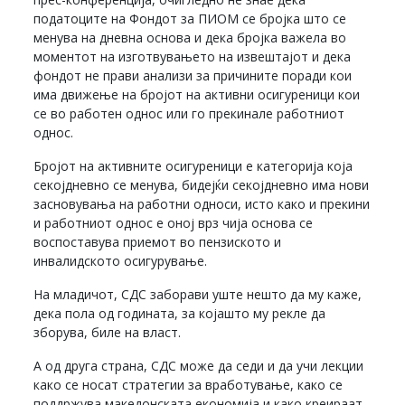
податоците на Фондот за ПИОМ се бројка што се
менува на дневна основа и дека бројка важела во
моментот на изготвувањето на извештајот и дека
фондот не прави анализи за причините поради кои
има движење на бројот на активни осигуреници кои
се во работен однос или го прекинале работниот
однос.
Бројот на активните осигуреници е категорија која
секојдневно се менува, бидејќи секојдневно има нови
засновувања на работни односи, исто како и прекини
и работниот однос е оној врз чија основа се
воспоставува приемот во пензиското и
инвалидското осигурување.
На младичот, СДС заборави уште нешто да му каже,
дека пола од годината, за којашто му рекле да
зборува, биле на власт.
А од друга страна, СДС може да седи и да учи лекции
како се носат стратегии за вработување, како се
поддржува македонската економија и како креираат