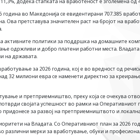
11,3%, додека стапката на вработеност е зголемена од 4
 година во Македонија се евидентирани 707.385 вработ
на. Ова претставува значителен раст на бројот на враб
.
 на активните политики за поддршка на домашните ком
ње одржливи и добро платени работни места. Владата 
ни на државата.
вработување за 2026 година, кој е во вредност од речи
, над 32 милиони евра се наменети директно за креира
тување и претприемништво, преку која се очекува отво
а потврди својата успешност во рамки на Оперативниот п
то придонесе за развој на претприемништвото и локалн
иоритети на Владата. Со Оперативниот план за 2026 го
во различни мерки за вработување, обуки и професионал