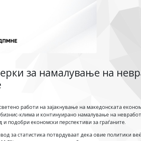
мерки за намалување на невр
е
етено работи на зајакнување на македонската економи
бизнис-клима и континуирано намалување на невработе
д и подобри економски перспективи за граѓаните.
од за статистика потврдуваат дека овие политики веќ