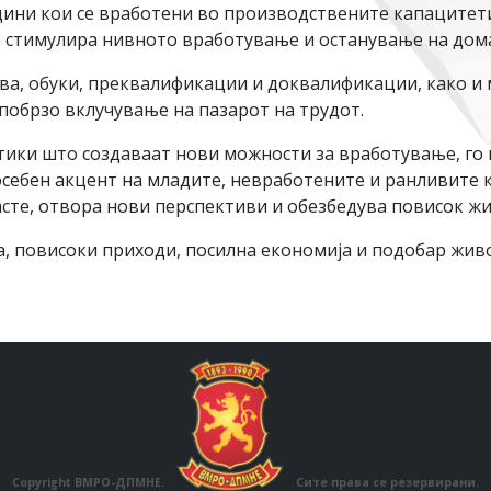
одини кои се вработени во производствените капацитет
се стимулира нивното вработување и останување на дом
тва, обуки, преквалификации и доквалификации, како и
побрзо вклучување на пазарот на трудот.
тики што создаваат нови можности за вработување, го
осебен акцент на младите, невработените и ранливите 
те, отвора нови перспективи и обезбедува повисок жив
а, повисоки приходи, посилна економија и подобар живо
Copyright ВМРО-ДПМНЕ.
Сите права се резервирани.