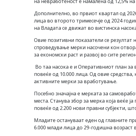
на невработеност е намалена од 12,5% на 
Дополнително, во првиот квартал од 2026
лица во второто тримесечје од 2024 годи
на Владата се движат во вистинска насока
Овие позитивни показатели се резултат
спроведување мерки насочени кон отвора
за економски раст и развој во сите регио
Во таа насока е и Оперативниот план за 
повеќе од 10.000 лица. Од овие средства
активните мерки за вработување.
Посебно значајна е мерката за самоврабо
места. Станува збор за мерка која веќе ј
повеќе од 2.200 нови правни субјекти, ш
Младите остануваат еден од главните пр
6.000 млади лица до 29-годишна возраст 