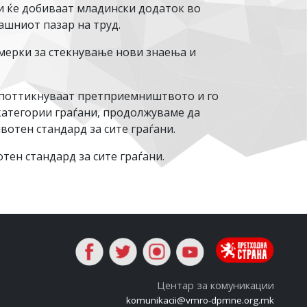
и ќе добиваат младински додаток во
ашниот пазар на труд.
 мерки за стекнување нови знаења и
 поттикнуваат претприемништвото и го
категории граѓани, продолжуваме да
отен стандард за сите граѓани.
тен стандард за сите граѓани.
Центар за комуникации
komunikacii@vmro-dpmne.org.mk