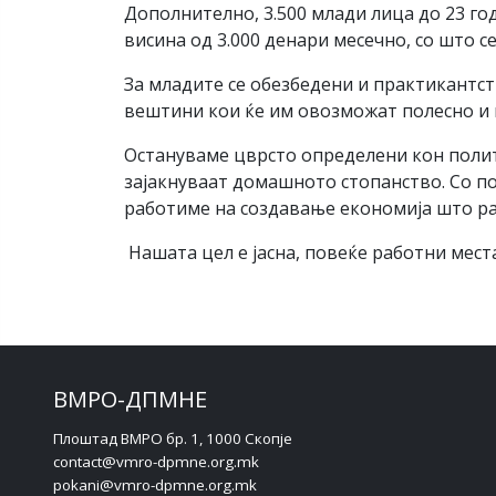
Дополнително, 3.500 млади лица до 23 г
висина од 3.000 денари месечно, со што 
За младите се обезбедени и практикантс
вештини кои ќе им овозможат полесно и 
Остануваме цврсто определени кон поли
зајакнуваат домашното стопанство. Со п
работиме на создавање економија што рас
Нашата цел е јасна, повеќе работни мест
ВМРО-ДПМНЕ
Плоштад ВМРО бр. 1, 1000 Скопје
contact@vmro-dpmne.org.mk
pokani@vmro-dpmne.org.mk