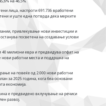
5,6% на 46,5%.
ени лица, наспроти 691.736 вработени
отени и уште една потврда дека мерките
пании, привлекување нови инвестиции и
останува посветена на создавање услови
си 40 милиони евра и предвидува опфат на
ње нови работни места и поддршка на
рање на повеќе од 2.000 нови работни
лан за 2025 година, кога беа основани
ата економија.
дина е предвидено вклучување на речиси
ен развој.