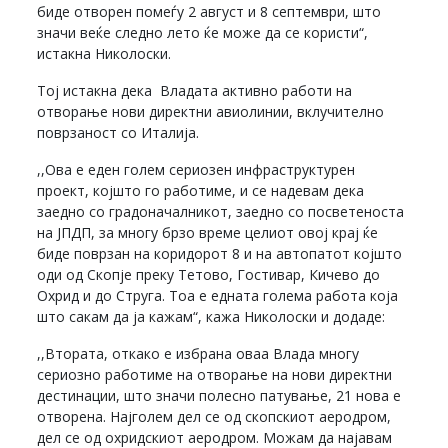
биде отворен помеѓу 2 август и 8 септември, што
значи веќе следно лето ќе може да се користи“,
истакна Николоски.
Тој истакна дека Владата активно работи на
отворање нови директни авиолинии, вклучително
поврзаност со Италија.
,,Ова е еден голем сериозен инфраструктурен
проект, којшто го работиме, и се надевам дека
заедно со градоначалникот, заедно со посветеноста
на ЈПДП, за многу брзо време целиот овој крај ќе
биде поврзан на коридорот 8 и на автопатот којшто
оди од Скопје преку Тетово, Гостивар, Кичево до
Охрид и до Струга. Тоа е едната голема работа која
што сакам да ја кажам“, кажа Николоски и додаде:
,,Втората, откако е избрана оваа Влада многу
сериозно работиме на отворање на нови директни
дестинации, што значи полесно патување, 21 нова е
отворена. Најголем дел се од скопскиот аеродром,
дел се од охридскиот аеродром. Можам да најавам