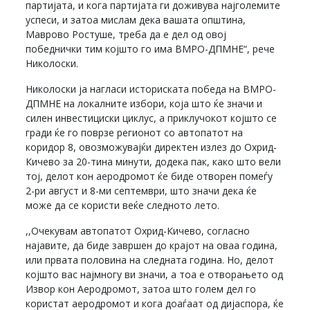
партијата, и кога партијата ги доживува најголемите
успеси, и затоа мислам дека вашата општина,
Маврово Ростуше, треба да е дел од овој
победнички тим којшто го има ВМРО-ДПМНЕ“, рече
Николоски.
Николоски ја нагласи историската победа на ВМРО-
ДПМНЕ на локалните избори, која што ќе значи и
силен инвестициски циклус, а приклучокот којшто се
гради ќе го поврзе регионот со автопатот на
коридор 8, овозможувајќи директен излез до Охрид-
Кичево за 20-тина минути, додека пак, како што вели
тој, делот кон аеродромот ќе биде отворен помеѓу
2-ри август и 8-ми септември, што значи дека ќе
може да се користи веќе следното лето.
,,Очекувам автопатот Охрид-Кичево, согласно
најавите, да биде завршен до крајот на оваа година,
или првата половина на следната година. Но, делот
којшто вас најмногу ви значи, а тоа е отворањето од
Извор кон Аеродромот, затоа што голем дел го
користат аеродромот и кога доаѓаат од дијаспора, ќе