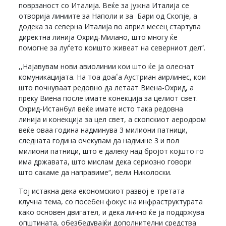
поврзаност со Италија. Веќе за јужна Италија се
отворија линиите за Наполи и за Бари од Скопје, а
додека за северна Италија во април месец стартува
директна линија Охрид-Милано, што многу ќе
помогне за луѓето коишто живеат на северниот дел“.
,,Најавувам нови авиолинии кои што ќе ја олеснат
комуникацијата. На тоа доаѓа Аустриан аирлинес, кои
што почнуваат редовно да летаат Виена-Охрид, а
преку Виена после имате конекција за целиот свет.
Охрид-Истанбул веќе имате исто така редовна
линија и конекција за цел свет, а скопскиот аеродром
веќе оваа година надминува 3 милиони патници,
следната година очекувам да надмине 3 и пол
милиони патници, што е далеку над бројот којшто го
има државата, што мислам дека сериозно говори
што сакаме да направиме“, вели Николоски.
Тој истакна дека економскиот развој е третата
клучна тема, со посебен фокус на инфраструктурата
како основен двигател, и дека лично ќе ја поддржува
општината, обезбедувајќи дополнителни средства