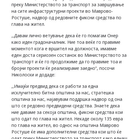
преку Министерството за транспорт за завршување
на сите инфраструктурни проекти во Маврово-
Ростуше, надвор од редовните фиксни средства по
глава на жител.
,,Давам лично ветување дека ќе го помагам Онер
како иден градоначалник. Ние тоа веќе го правиме
моментот кога е вршител на должноста, имавме
еден доста сериозен состанок во Министерството за
транспорт и ќе го продолжиме да го правиме тоа и
бројни проекти ќе реализираме заедно“, посочи
Николоски и додаде:
,,Имајќи предвид дека се работи за една
исклучително битна општина за нас, стратешка
општина за нас, најавувам поддршка надвор од она
што се редовно предвидени средства. Знаете дека
ние даваме за секоја општина, фиксни средства кои
што одат по глава на жител. Некаде околу 135 евра
по глава на жител, во однос на општина Маврово
Ростуше ќе има дополнителни средства кои што ќе
одат преку Министерството за транспорт како еднаш