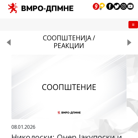
Me
СООПШТЕНИЈА /
РЕАКЦИИ
08.01.2026
Николоски: Онер Јакупоски и