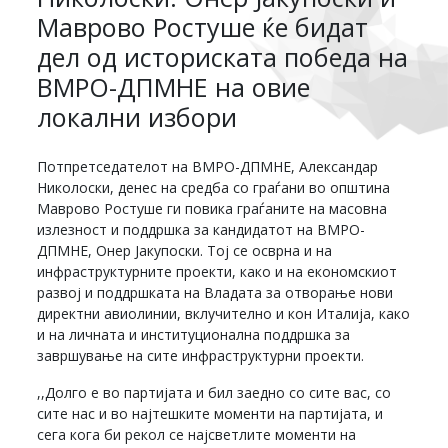
Маврово Ростуше ќе бидат
дел од историската победа на
ВМРО-ДПМНЕ на овие
локални избори
Потпретседателот на ВМРО-ДПМНЕ, Александар
Николоски, денес на средба со граѓани во општина
Маврово Ростуше ги повика граѓаните на масовна
излезност и поддршка за кандидатот на ВМРО-
ДПМНЕ, Онер Јакупоски. Тој се осврна и на
инфраструктурните проекти, како и на економскиот
развој и поддршката на Владата за отворање нови
директни авиолинии, вклучително и кон Италија, како
и на личната и институционална поддршка за
завршување на сите инфраструктурни проекти.
,,Долго е во партијата и бил заедно со сите вас, со
сите нас и во најтешките моменти на партијата, и
сега кога би рекол се најсветлите моменти на