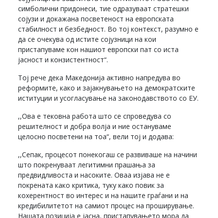
симболични придонеси, тие одразуваат стратешки
сојузи и докажана посветеност на европската
стабилност и безбедност. Во тој контекст, разумно е
да се очекува од истите сојузници на кои
пристапуваме кон нашиот европски пат со иста
јасност и конзистентност“.
Тој рече дека Македонија активно напредува во
реформите, како и зајакнувањето на демократските
иституции и усогласување на законодавството со ЕУ.
,,Ова е тековна работа што се спроведува со
решителност и добра волја и ние остануваме
целосно посветени на тоа“, вели тој и додава:
,,Сепак, процесот понекогаш се развиваше на начини
што покренуваат легитимни прашања за
предвидливоста и насоките. Оваа изјава не е
покрената како критика, туку како повик за
кохерентност во интерес и на нашите граѓани и на
кредибилитетот на самиот процес на проширување.
Нашата позиција е јасна, пристапувањето мора да