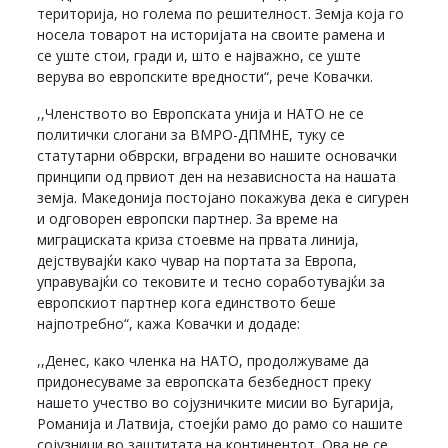
територија, но голема по решителност. Земја која го
носела товарот на историјата на своите рамена и
се уште стои, гради и, што е најважно, се уште
верува во европските вредности“, рече Ковачки.
,,Членството во Европската унија и НАТО не се
политички слогани за ВМРО-ДПМНЕ, туку се
статутарни обврски, вградени во нашите основачки
принципи од првиот ден на независноста на нашата
земја. Македонија постојано покажува дека е сигурен
и одговорен европски партнер. За време на
миграциската криза стоевме на првата линија,
дејствувајќи како чувар на портата за Европа,
управувајќи со тековите и тесно соработувајќи за
европскиот партнер кога единството беше
најпотребно“, кажа Ковачки и додаде:
,,Денес, како членка на НАТО, продолжуваме да
придонесуваме за европската безбедност преку
нашето учество во сојузничките мисии во Бугарија,
Романија и Латвија, стоејќи рамо до рамо со нашите
сојузници во заштитата на континентот. Ова не се