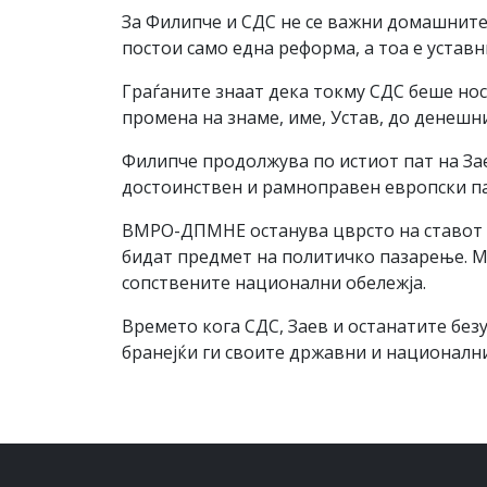
За Филипче и СДС не се важни домашните
постои само една реформа, а тоа е устав
Граѓаните знаат дека токму СДС беше но
промена на знаме, име, Устав, до денешн
Филипче продолжува по истиот пат на Зае
достоинствен и рамноправен европски па
ВМРО-ДПМНЕ останува цврсто на ставот д
бидат предмет на политичко пазарење. М
сопствените национални обележја.
Времето кога СДС, Заев и останатите без
бранејќи ги своите државни и национални