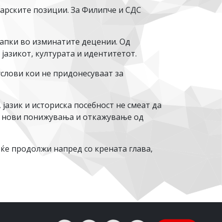
гарските позиции. За Филипче и СДС
тапки во изминатите децении. Од
јазикот, културата и идентитетот.
услови кои не придонесуваат за
азик и историска посебност не смеат да
на нови понижувања и откажување од
 ќе продолжи напред со крената глава,