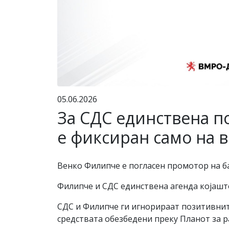
05.06.2026
За СДС единствена п
е фиксиран само на в
Венко Филипче е погласен промотор на ба
Филипче и СДС единствена агенда којашто
СДС и Филипче ги игнорираат позитивнит
средствата обезбедени преку Планот за р