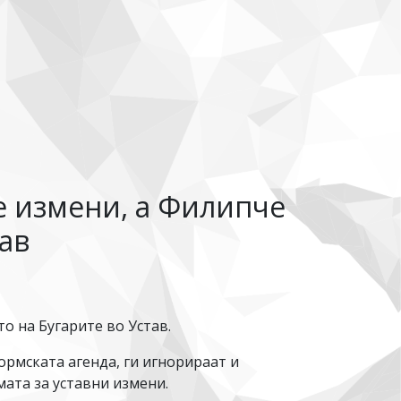
е измени, а Филипче
ав
о на Бугарите во Устав.
рмската агенда, ги игнорираат и
мата за уставни измени.