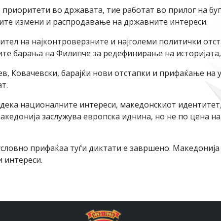
 приоритети во државата, тие работат во прилог на бу
ните измени и распродавање на државните интереси.
сител на најконтроверзните и најголеми политички отс
ите барања на Филипче за редефинирање на историјата, 
в, Ковачевски, барајќи нови отстапки и прифаќање на 
т.
ека националните интереси, македонскиот идентитет, ј
акедонија заслужува европска иднина, но не по цена 
условно прифаќаа туѓи диктати е завршено. Македонија
 интереси.