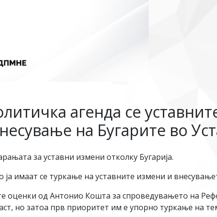
олитичка агенда се уставнит
несување на Бугарите во Уст
рањата за уставни измени отколку Бугарија.
 ја имаат се туркање на уставните измени и внесувањет
е оценки од Антонио Кошта за спроведувањето на Рефо
аст, но затоа прв приоритет им е упорно туркање на те