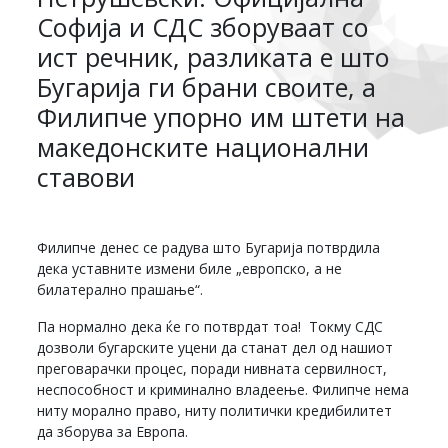
Софија и СДС зборуваат со
ист речник, разликата е што
Бугарија ги брани своите, а
Филипче упорно им штети на
македонските национални
ставови
Филипче денес се радува што Бугарија потврдила
дека уставните измени биле „европско, а не
билатерално прашање“.
Па нормално дека ќе го потврдат тоа! Токму СДС
дозволи бугарските уцени да станат дел од нашиот
преговарачки процес, поради нивната сервилност,
неспособност и криминално владеење. Филипче нема
ниту морално право, ниту политички кредибилитет
да зборува за Европа.