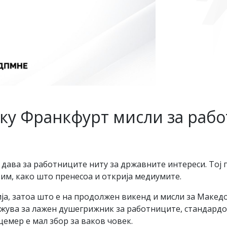
ку Франкфурт мисли за рабо
 дава за работниците ниту за државните интереси. Тој 
им, како што пренесоа и открија медиумите.
ија, затоа што е на продолжен викенд и мисли за Маке
ажува за лажен душегрижник за работниците, стандардо
цемер е мал збор за ваков човек.