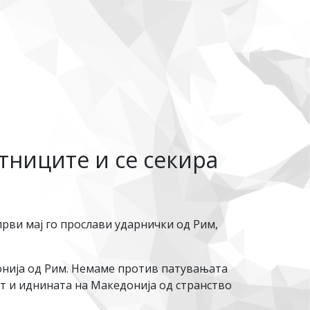
тниците и се секира
први мај го прослави ударнички од Рим,
донија од Рим. Немаме против патувањата
т и иднината на Македонија од странство