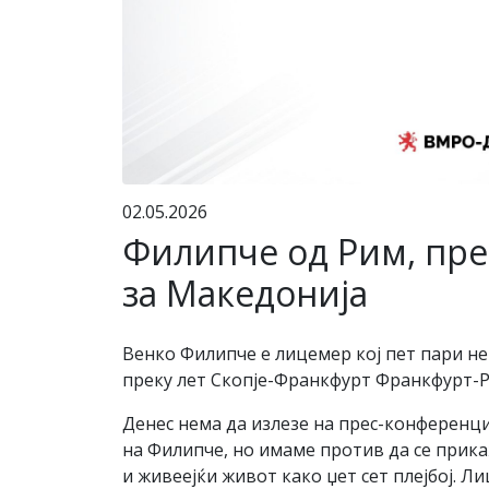
02.05.2026
Филипче од Рим, пре
за Македонија
Венко Филипче е лицемер кој пет пари не
преку лет Скопје-Франкфурт Франкфурт-Р
Денес нема да излезе на прес-конференц
на Филипче, но имаме против да се прик
и живеејќи живот како џет сет плејбој. Ли