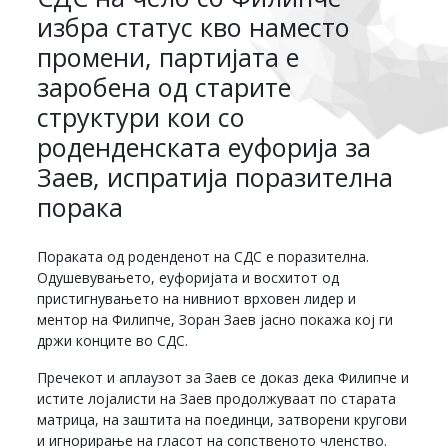
избра статус кво наместо
промени, партијата е
заробена од старите
структури кои со
роденденската еуфорија за
Заев, испратија поразителна
порака
Пораката од роденденот на СДС е поразителна.
Одушевувањето, еуфоријата и восхитот од
пристигнувањето на нивниот врховен лидер и
ментор на Филипче, Зоран Заев јасно покажа кој ги
држи конците во СДС.
Пречекот и аплаузот за Заев се доказ дека Филипче и
истите лојалисти на Заев продолжуваат по старата
матрица, на заштита на поединци, затворени кругови
и игнорирање на гласот на сопственото членство.