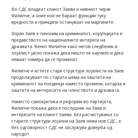
Во СДС владеат кланот Заеви и нивниот чирак
Филипче, а оние кои не бараат функции туку
вредности и принципи остануваат на маргините.
Зоран Заев е синоним на криминалот, корупцијата и
предавството на националните интереси на
државата. Венко Филипче како негов следбеник и
лојалист јасно покажа дека ништо не научиле и дека
немаат намера да се променат.
Филипче и истите стари структури лојалисти на Заев
продолжуваат по старата шема на заштита на
криминалот на поединци наместо промени, катарза и
заштита на интересите на членството и државата.
Наместо самокритика и реформи во партијата,
Филипче покажа дека е послушник на Заев и
интересите на кланот Заеви. Без расчистување со
старите структури лојални на Заев нема нов СДС, а
без одговорност СДС не заслужува доверба од
народот.