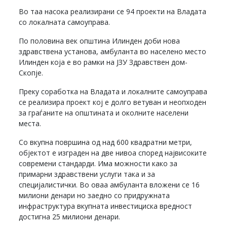
Во таа насока реализирани се 94 проекти на Владата
со локалната самоуправа.
По половина век општина Илинден доби нова
здравствена установа, амбуланта во населено место
Илинден која е во рамки на ЈЗУ Здравствен дом-
Скопје.
Преку соработка на Владата и локалните самоуправа
се реализира проект кој е долго ветуван и неопходен
за граѓаните на општината и околните населени
места.
Со вкупна површина од над 600 квадратни метри,
објектот е изграден на две нивоа според највисоките
современи стандарди. Има можности како за
примарни здравствени услуги така и за
специјалистички. Во оваа амбуланта вложени се 16
милиони денари но заедно со придружната
инфраструктура вкупната инвестициска вредност
достигна 25 милиони денари.