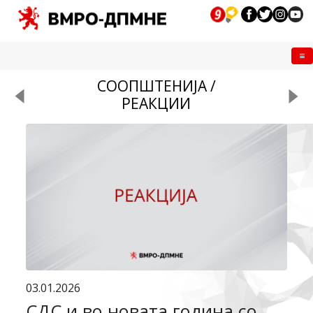
Me
СООПШТЕНИЈА /
РЕАКЦИИ
03.01.2026
СДС и во новата година со