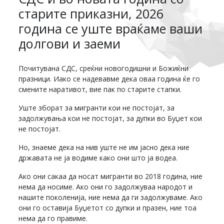
старите приказни, 2026
година се уште враќаме ваши
долгови и заеми
Почитувана СДС, среќни новогодишни и Божиќни
празници. Иако се надевавме дека оваа година ќе го
смените наративот, вие пак по старите стапки.
Уште зборат за мигранти кои не постојат, за
задолжувања кои не постојат, за дупки во Буџет кои
не постојат.
Но, знаеме дека на нив уште не им јасно дека ние
државата не ја водиме како они што ја водеа.
Ако они сакаа да носат мигранти во 2018 година, ние
нема да носиме. Ако они го задолжуваа народот и
нашите поколенија, ние нема да ги задолжуваме. Ако
они го оставија Буџетот со дупки и празен, ние тоа
нема да го правиме.