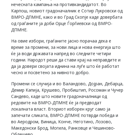
нечесната кампања на противкандидатот. Во
Карпош, новиот градоначалник е Сотир Лукровски од
ВМРО-ДПМНЕ, како и во Град Скопје каде довербата
од граѓаните ја доби Орце Ѓорѓиевски од ВМРО-
ДПМНЕ.
На овие избори, граѓаните јасно порачаа дека е
време за промени, за нови лица и нова енергија што
ќе ја води државата напред во следните четири
години. Народот реши да стави крај на неправдите и
да ја довери својата иднина на луѓе што ќе работат
чесно и посветено за нивното добро.
Промени се случија и во Валандово, Дојран, Дебарца,
Демир Капија, Крушево, Пробиштип, Росоман и Чучер
Сандево, каде што новите градоначалници од
редовите на ВМРО-ДПМНЕ ќе ја предводат
локалната власт. Вториот изборен круг само ја
запечати сликата, ВМРО-ДПМНЕ потврди победа и
во Аеродром, Виница, Конче, Неготино, Лозово,
Македонски Брод, Могила, Ранковце и Чешиново-
Облешево.