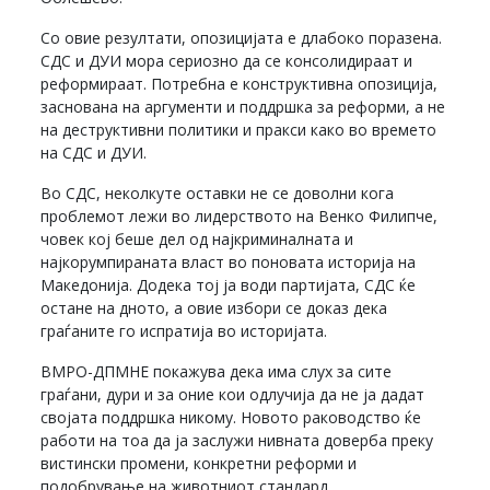
Со овие резултати, опозицијата е длабоко поразена.
СДС и ДУИ мора сериозно да се консолидираат и
реформираат. Потребна е конструктивна опозиција,
заснована на аргументи и поддршка за реформи, а не
на деструктивни политики и пракси како во времето
на СДС и ДУИ.
Во СДС, неколкуте оставки не се доволни кога
проблемот лежи во лидерството на Венко Филипче,
човек кој беше дел од најкриминалната и
најкорумпираната власт во поновата историја на
Македонија. Додека тој ја води партијата, СДС ќе
остане на дното, а овие избори се доказ дека
граѓаните го испратија во историјата.
ВМРО-ДПМНЕ покажува дека има слух за сите
граѓани, дури и за оние кои одлучија да не ја дадат
својата поддршка никому. Новото раководство ќе
работи на тоа да ја заслужи нивната доверба преку
вистински промени, конкретни реформи и
подобрување на животниот стандард.