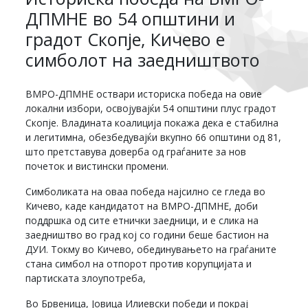
ДПМНЕ во 54 општини и
градот Скопје, Кичево е
симболот на заедништвото
ВМРО-ДПМНЕ оствари историска победа на овие
локални избори, освојувајќи 54 општини плус градот
Скопје. Владината коалиција покажа дека е стабилна
и легитимна, обезбедувајќи вкупно 66 општини од 81,
што претставува доверба од граѓаните за нов
почеток и вистински промени.
Симболиката на оваа победа најсилно се гледа во
Кичево, каде кандидатот на ВМРО-ДПМНЕ, доби
поддршка од сите етнички заедници, и е слика на
заедништво во град кој со години беше бастион на
ДУИ. Токму во Кичево, обединувањето на граѓаните
стана симбол на отпорот против корупцијата и
партиската злоупотреба,
Во Брвеница, Јовица Илиевски победи и покрај