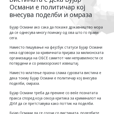
Османи е политичар кој
внесува поделби и омраза
Бујар Османи ако сака да покаже државништво мора
да се однесува многу поинаку од ова што го прави
сега.
Наместо пишување на фејсбук статуси Бујар Османи
нека одговори за кривичната пријава за милионската
организација на ОБСЕ самитот чии неправилности се
потврдени и со ревизорскиот извештај.
Наместо млатење празна слама суровата вистина е
дека токму Бујар Османи е политичар кој внесува
поделби, омраза.
Бујар Османи треба да прекине со веќе познатата
пракса според која секоја критика за криминалот на
ДУИ да се претставува како поттик на поделби.
Бујар Османи да се соочи со вистината, поделбите