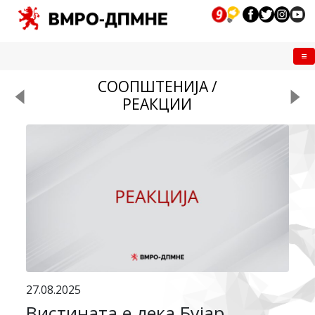
Me
СООПШТЕНИЈА /
РЕАКЦИИ
27.08.2025
Вистината е дека Бујар