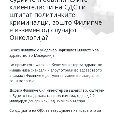
клиентелисти на СДС ги
штитат политичките
криминалци, зошто Филипче
е изземен од случајот
Онкологија?
Венко Филипче е убедливо најлошиот министер за
здравство во Македонија.
Во време кога Филипче беше министер за здравство
имаше низа скандали и злоупотреби во здравството
а самиот Филипче е до гуша заглавен во скандалот
со Онкологија.
Додека Филипче бил министер за здравство, оштетен
е Буџетот на државата преку измама, од над 2,2
милијарди денари или над 35 милиони евра.
Со одлуката на ОЈО, за завршување на истрагата за