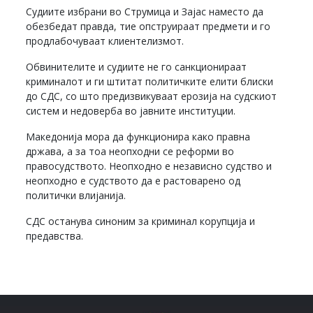
Судиите избрани во Струмица и Зајас наместо да
обезбедат правда, тие опструираат предмети и го
продлабочуваат клиентелизмот.
Обвинителите и судиите не го санкционираат
криминалот и ги штитат политичките елити блиски
до СДС, со што предизвикуваат ерозија на судскиот
систем и недоверба во јавните институции.
Македонија мора да функционира како правна
држава, а за тоа неопходни се реформи во
правосудството. Неопходно е независно судство и
неопходно е судството да е растоварено од
политички влијанија.
СДС останува синоним за криминал корупција и
предавства.