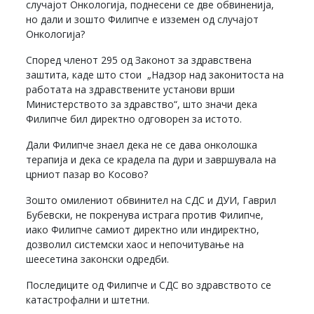
случајот Онкологија, поднесени се две обвиненија,
но дали и зошто Филипче е изземен од случајот
Онкологија?
Според членот 295 од Законот за здравствена
заштита, каде што стои „Надзор над законитоста на
работата на здравствените установи врши
Министерството за здравство“, што значи дека
Филипче бил директно одговорен за истото.
Дали Филипче знаел дека не се дава онколошка
терапија и дека се крадела па дури и завршувала на
црниот пазар во Косово?
Зошто омилениот обвинител на СДС и ДУИ, Гаврил
Бубевски, не покренува истрага против Филипче,
иако Филипче самиот директно или индиректно,
дозволил системски хаос и непочитување на
шеесетина законски одредби.
Последиците од Филипче и СДС во здравството се
катастрофални и штетни.