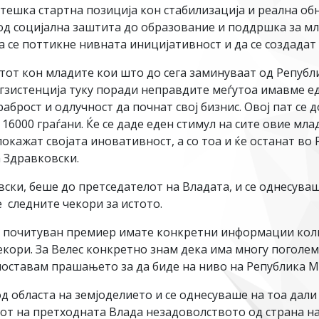
 тешка стартна позиција кон стабилизација и реална об
од социјална заштита до образование и поддршка за мл
а се поттикне нивната иницијативност и да се создадат 
ртот кон младите кои што до сега заминуваат од Репуб
егзистенција туку поради неправдите меѓутоа имавме е
аброст и одлучност да почнат свој бизнис. Овој пат се
16000 граѓани. Ќе се даде еден стимул на сите овие мл
покажат својата иновативност, а со тоа и ќе останат в
а Здравковски.
ски, беше до претседателот на Владата, и се однесув
е следните чекори за истото.
ли почитуван премиер имате конкретни информации колк
екори. За Велес конкретно знам дека има многу поголем
поставам прашањето за да биде на ниво на Република М
областа на земјоделието и се однесуваше на тоа дали 
тот на претходната Влада незадоволството од страна н