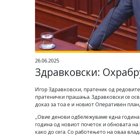
26.06.2025
Здравковски: Охрабр
Игор Здравковски, пратеник од редовите
пратенички прашања. Здравковски се освр
доказ за тоа е и новиот Оперативен план
,,Овие денови одбележуваме една година
година од новиот почеток и обновата на 
како до сега. Со работењето на оваа вла