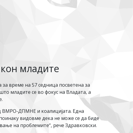
 кон младите
за време на 57 седница посветена за
што младите се во фокус на Владата, а
е.
од ВМРО-ДПМНЕ и коалицијата. Една
поинаку видовме дека не може се да биде
авање на проблемите“, рече Здравковски.