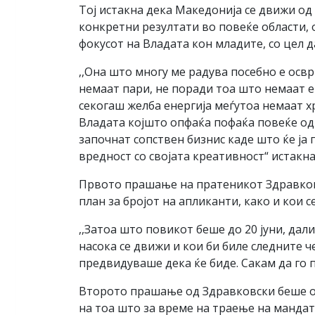
Тој истакна дека Македонија се движи од
конкретни резултати во повеќе области, 
фокусот на Владата кон младите, со цел д
,,Она што многу ме радува посебно е осв
немаат пари, не поради тоа што немаат 
секогаш желба енергија меѓутоа немаат хр
Владата којшто опфаќа пофаќа повеќе од 
започнат сопствен бизнис каде што ќе ја 
вредност со својата креативност“ истакн
Првото прашање на пратеникот Здравков
план за бројот на апликанти, како и кои с
,,Затоа што повикот беше до 20 јуни, да
насока се движи и кои би биле следните ч
предвидуваше дека ќе биде. Сакам да го 
Второто прашање од Здравковски беше од 
на тоа што за време на траење на манда