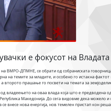
увачки е фокусот на Владата
 на ВМРО-ДПМНЕ, се обрати од собраниската говорница 
на на темите за младите, и особено го истакна фактот 
, а второто прашање го посвети на темата за земјодели
 од владеењето на оваа влада која што е предводена 
Република Македонија. До сега видовме дека можело и 
да се внесе нова енергија, нов темелен пристап кон реш