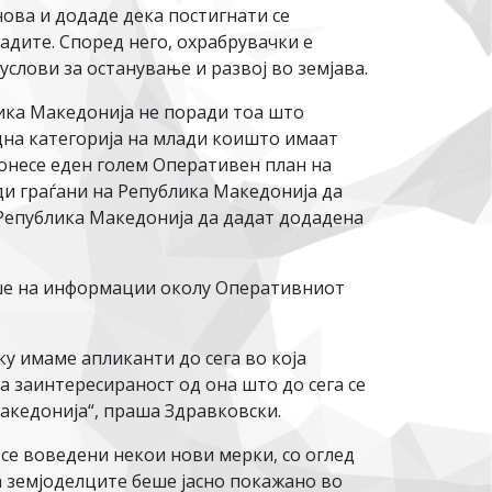
нова и додаде дека постигнати се
адите. Според него, охрабрувачки е
услови за останување и развој во земјава.
лика Македонија не поради тоа што
дна категорија на млади коишто имаат
 донесе еден голем Оперативен план на
ади граѓани на Република Македонија да
о Република Македонија да дадат додадена
аше на информации околу Оперативниот
у имаме апликанти до сега во која
а заинтересираност од она што до сега се
акедонија“, праша Здравковски.
се воведени некои нови мерки, со оглед
а земјоделците беше јасно покажано во