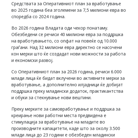
Средствата за Оперативниот план за вработување
во 2025 година беа зголемени за 7,5 милиони евра во
споредба со 2024 година.
Во 2026 година Владата оди чекор понатаму.
Обезбедени се речиси 40 милиони евра за поддршка
на вработувањето, со опфат на повеќе од 10.000
граѓани. Над 32 милиони евра директно се насочени
кон мерки што ќе создадат нови можности за работа
и економски развој.
Со Оперативниот план за 2026 година, речиси 6.000
млади лица ќе бидат вклучени во активните мерки за
вработување, а дополнително илјадници ќе добијат
поддршка преку младински додаток, практикантства
и обуки за стекнување нови вештини.
Преку мерките за самовработување и поддршка за
креирање нови работни места предвидена е
стимулација за вработување на младите во
производните капацитети, каде што за околу 3.500
млади лица до 23 години е обезбеден младински