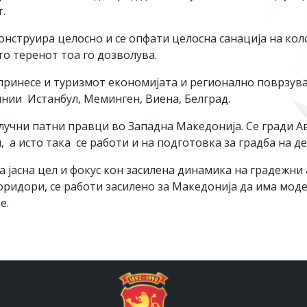
.
нструира целосно и се опфати целосна санација на коло
о теренот тоа го дозволува.
ринесе и туризмот економијата и регионално поврзувањ
нии Истанбул, Меминген, Виена, Белград.
 клучни патни правци во Западна Македонија. Се гради 
, а исто така се работи и на подготовка за градба на д
асна цел и фокус кон засилена динамика на градежни а
оридори, се работи засилено за Македонија да има мод
е.