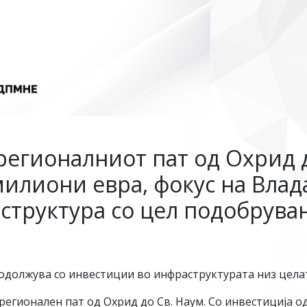
регионалниот пат од Охрид д
милиони евра, фокус на Влад
труктура со цел подобрува
олжува со инвестиции во инфраструктурата низ цела
егионален пат од Охрид до Св. Наум. Со инвестиција од