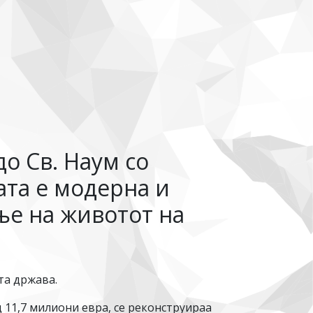
о Св. Наум со
ата е модерна и
ње на животот на
та држава.
 11,7 милиони евра, се реконструираа