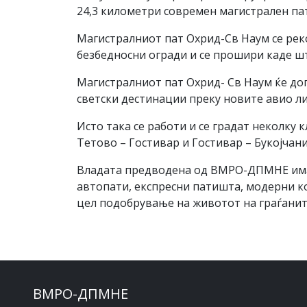
24,3 километри современ магистрален пат
Магистралниот пат Охрид-Св Наум се реко
безбедносни огради и се прошири каде шт
Магистралниот пат Охрид- Св Наум ќе доп
светски дестинации преку новите авио ли
Исто така се работи и се градат неколку
Тетово – Гостивар и Гостивар – Букојчани
Владата предводена од ВМРО-ДПМНЕ има ј
автопати, експресни патишта, модерни к
цел подобрување на животот на граѓанит
ВМРО-ДПМНЕ