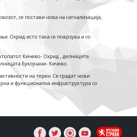
возот, се постави нова на сигнализација,
е. Охрид исто така се поврзува и со
Автопатот Кичево- Охрид , делниците
елницата Букојчани- Кичево.
ктивности на терен. Се градат нови
ерна и функционална инфраструктура со