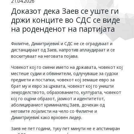
21.04.2026
Доказот дека Заев се уште ги
држи конците во СДС се виде
на роденденот на партијата
Филипче, Димитријевиќ и СДС не се оградуваат и
дистанцираат од Заев, напротив аплаудираат и се
восхитуваат на неговата појава.
Човекот кој го смени името на државата, човекот кој
местеше судии и обвинители, одлучуваше за судски
предмети и постапки, човекот кој земаше евро за
брат му и евро за црквата, човекот кој го уништи
земјоделството, образованието, културата, човекот
кој го оцрни образот, јазикот и идентитетот,
аболицираниот криминалец Заев, дочекан од
неговите лојалисти на чело со Филипче и
Димитријевиќ како врховен лидер.
Заев не пет години, туку пет минути не е апстиниран