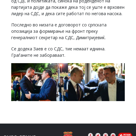
од СДС и политиката, синоќа на роденденот на
партијата дојде да покаже дека тој се уште е врховен
лидер на СДС, и дека сите работат по негова насока.
Последно во низата е договорот со српската
опозиција за формирање на фронт преку
генералниот секретар на СДС, Димитријевиќ.
Се додека Заев е со СДС, тие немаат иднина.
Граѓаните не забораваат.