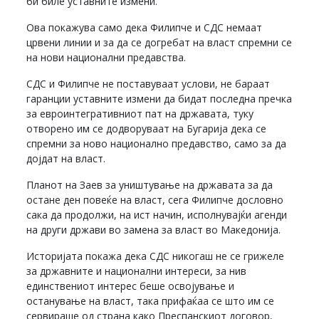
би биле уставните измени.
Ова покажува само дека Филипче и СДС немаат
црвени линии и за да се догребат на власт спремни се
на нови национални предавства.
СДС и Филипче не поставуваат услови, не бараат
гаранции уставните измени да бидат последна пречка
за евроинтегративниот пат на државата, туку
отворено им се додворуваат на Бугарија дека се
спремни за ново национално предавство, само за да
дојдат на власт.
Планот на Заев за уништување на државата за да
остане ден повеќе на власт, сега Филипче дословно
сака да продолжи, на ист начин, исполнувајќи агенди
на други држави во замена за власт во Македонија.
Историјата покажа дека СДС никогаш не се грижеле
за државните и национални интереси, за нив
единствениот интерес беше освојување и
останување на власт, така прифаќаа се што им се
сервираше од страна како Преспанскиот договор,