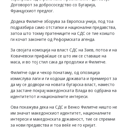
Договорот за добрососедство со Бугарија,
Францускиот предлог.
Додека Филипче зборува за Европска унија, под тоа
подразбира само отстапки и национални предавства,
затоа што токму пратениците на СДС се тие коишто
ги кочат законите од Реформската агенда.
За својата комоција на власт СДС на Заев, потоа и на
Ковачевски прифаќаше се што им се ставаше на
маса, и во тој стил сака да продолжи и Филипче.
Филипче оди и чекор понатаму, од опозиција
измислува лаги и ги кодоши државата и премиерот за
да му се додвори на новата бугарска власт, наместо
да застане покрај македонската Влада во одбрана на
идентитетот и националните интереси.
Ова покажува дека на СДС и Венко Филипче ништо не
им значат македонскиот идентитет, националните
интереси и македонската државност, тие се спремни
за нови предавства и тоа веќе не го кријат.