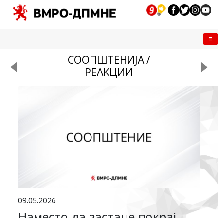
Me
СООПШТЕНИЈА /
РЕАКЦИИ
09.05.2026
Наместо да застане покрај