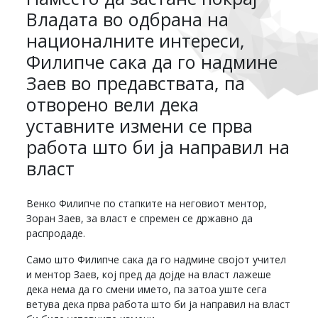
Владата во одбрана на
националните интереси,
Филипче сака да го надмине
Заев во предавствата, па
отворено вели дека
уставните измени се прва
работа што би ја направил на
власт
Венко Филипче по стапките на неговиот ментор,
Зоран Заев, за власт е спремен се државно да
распродаде.
Само што Филипче сака да го надмине својот учител
и ментор Заев, кој пред да дојде на власт лажеше
дека нема да го смени името, па затоа уште сега
ветува дека прва работа што би ја направил на власт