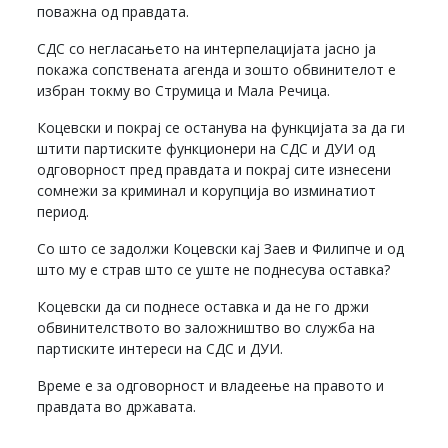
поважна од правдата.
СДС со негласањето на интерпелацијата јасно ја
покажа сопствената агенда и зошто обвинителот е
избран токму во Струмица и Мала Речица.
Коцевски и покрај се останува на функцијата за да ги
штити партиските функционери на СДС и ДУИ од
одговорност пред правдата и покрај сите изнесени
сомнежи за криминал и корупција во изминатиот
период.
Со што се задолжи Коцевски кај Заев и Филипче и од
што му е страв што се уште не поднесува оставка?
Коцевски да си поднесе оставка и да не го држи
обвинителството во заложништво во служба на
партиските интереси на СДС и ДУИ.
Време е за одговорност и владеење на правото и
правдата во државата.