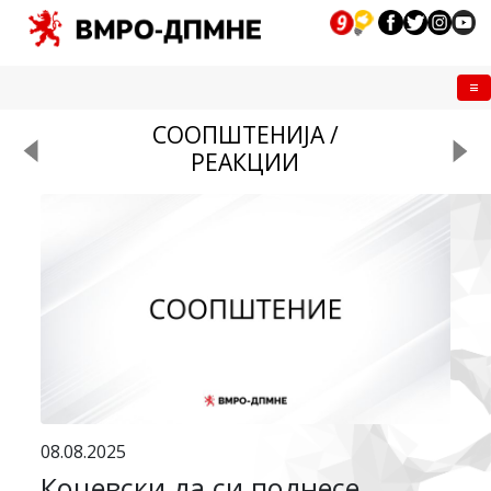
Me
СООПШТЕНИЈА /
РЕАКЦИИ
08.08.2025
Коцевски да си поднесе