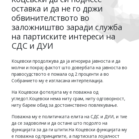
оставка и да не го држи
обвинителството во
заложништво заради служба
на партиските интереси на
СДС и ДУИ
Коцевски продолжува да ја игнорира јавноста и да
молчи и покрај фактот што довербата на јавноста во
правосудството е помала од 2 проценти а во
Собранието му е изгласана интерпелација.
На Коцевски фотелјата му е поважна од
угледот.Коцевски нема ниту срам, ниту одговорност,
ниту барем обид за достоинствено повлекување.
Поважна му е политичката елита на СДС и ДУИ, и тие
да се задоволни и да остане што подолго на
функцијата за да ги штити.На Коцевски функцијата му
е поважна од принципите, а партиската лојалност