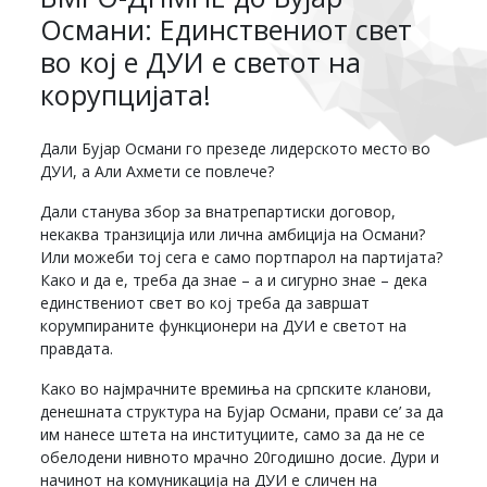
Османи: Единствениот свет
во кој е ДУИ е светот на
корупцијата!
Дали Бујар Османи го презеде лидерското место во
ДУИ, а Али Ахмети се повлече?
Дали станува збор за внатрепартиски договор,
некаква транзиција или лична амбиција на Османи?
Или можеби тој сега е само портпарол на партијата?
Како и да е, треба да знае – а и сигурно знае – дека
единствениот свет во кој треба да завршат
корумпираните функционери на ДУИ е светот на
правдата.
Како во најмрачните времиња на српските кланови,
денешната структура на Бујар Османи, прави се’ за да
им нанесе штета на институциите, само за да не се
обелодени нивното мрачно 20годишно досие. Дури и
начинот на комуникација на ДУИ е сличен на