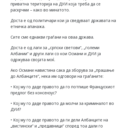
приватна територија на ДУИ која треба да се
раскрчми – како во минатото.
Доста е од политичари кои ја сведуваат државата на
етничка апанажа.
Сите сме еднакви граѓани на оваа држава.
Доста е од лаги за „српски светови“, „големи
Албании“ и други лаги со кои Османи и ДУИ ја
одржуваа својата моќ.
Ако Османи навистина сака да зборува за „прашање
до Албанците“, нека им одговори на граѓаните:
• Кој му го даде правото да го потпише Францускиот
предлог без консензус?
• Кој му го даде правото да молчи за криминалот во
ДУИ?
• Кој му го даде правото да ги дели Албанците на
„вистински“ и „предавници“ според тоа дали го