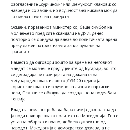
озогласените „сурчински“ или „земунски“ кланови: со
навреди и со закани, но всушност без никаква моќ да
го сменат текот на правдата.
Османи, поразениот министер кој беше симбол на
молчењето пред сите скандали на ДУИ, денес
повторно се обидува да влезе во политичката арена
преку лажен патриотизам и заплашување на
граѓаните.
Наместо да одговори зошто за време на неговиот
мандат се молчеше пред уцените од Бугарија, зошто
се деградираше позицијата на државата на
меѓународен план, и зошто ДУИ 20 години ја
користеше власта исклучиво за лични и партиски
цели, Османи се обидува да создаде нова поделба и
тензија.
Владата нема потреба да бара ничија дозвола за да
ја води надворешната политика на Македонија. Тоа е
уставна обврска и право, добиено директно од
народот. Македонија е демократска држава, а не