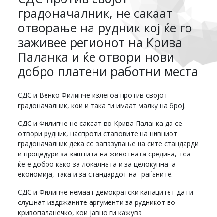
градоначалник, не сакаат
отворање на рудник кој ќе го
заживее регионот на Крива
Паланка и ќе отвори нови
добро платени работни места
СДС и Венко Филипче излегоа против својот
градоначалник, кои и така ги имаат малку на број.
СДС и Филипче не сакаат во Крива Паланка да се
отвори рудник, наспроти ставовите на нивниот
градоначалник дека со запазување на сите стандарди
и процедури за заштита на животната средина, тоа
ќе е добро како за локалната и за целокупната
економија, така и за стандардот на граѓаните.
СДС и Филипче немаат демократски капацитет да ги
слушнат издржаните аргументи за рудникот во
кривопаланечко, кои јавно ги кажува