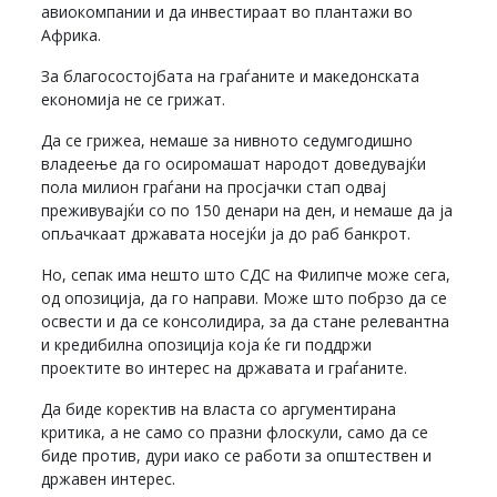
авиокомпании и да инвестираат во плантажи во
Африка.
За благосостојбата на граѓаните и македонската
економија не се грижат.
Да се грижеа, немаше за нивното седумгодишно
владеење да го осиромашат народот доведувајќи
пола милион граѓани на просјачки стап одвај
преживувајќи со по 150 денари на ден, и немаше да ја
опљачкаат државата носејќи ја до раб банкрот.
Но, сепак има нешто што СДС на Филипче може сега,
од опозиција, да го направи. Може што побрзо да се
освести и да се консолидира, за да стане релевантна
и кредибилна опозиција која ќе ги поддржи
проектите во интерес на државата и граѓаните.
Да биде коректив на власта со аргументирана
критика, а не само со празни флоскули, само да се
биде против, дури иако се работи за општествен и
државен интерес.