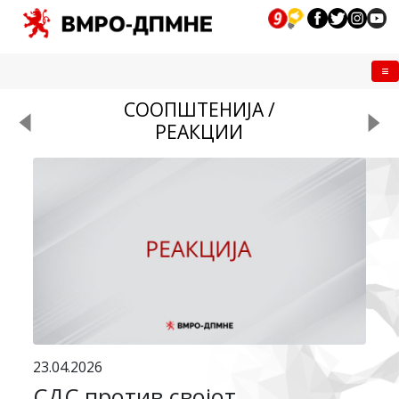
Me
СООПШТЕНИЈА /
РЕАКЦИИ
23.04.2026
СДС против својот