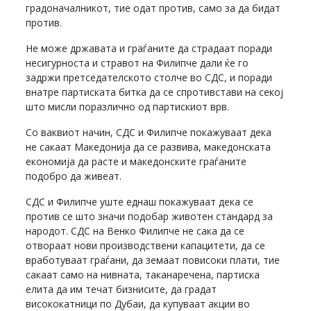
градоначалникот, тие одат против, само за да бидат
против.
Не може државата и граѓаните да страдаат поради
несигурноста и стравот на Филипче дали ќе го
задржи претседателското столче во СДС, и поради
внатре партиската битка да се спротивстави на секој
што мисли поразлично од партискиот врв.
Со ваквиот начин, СДС и Филипче покажуваат дека
не сакаат Македонија да се развива, македонската
економија да расте и македонските граѓаните
подобро да живеат.
СДС и Филипче уште еднаш покажуваат дека се
против се што значи подобар животен стандард за
народот. СДС на Венко Филипче не сака да се
отвораат нови производствени капацитети, да се
вработуваат граѓани, да земаат повисоки плати, тие
сакаат само на нивната, таканаречена, партиска
елита да им течат бизнисите, да градат
висококатници по Дубаи, да купуваат акции во