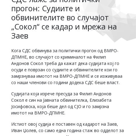
прогон: Судиите и
обвинителите во случајот
„Сокол“ се кадар и мрежа на
Заев
Кога СДС обвинува за политички прогон од ВМРО-
ДПМНЕ, во случајот со криминалот на Филип
Андонов Сокол треба да кажат дека судијата кој го
осуди е поврзан со судиите и обвинителите кои го
замрзнуваа имотот на ВМРО-ДПМНЕ и се изживуваа
со наши членови со години додека СДС беше власт.
Судијата која изрече пресуда за Филип Андонов
Сокол е син на Јавната обвинителка, Елизабета
Јосифовска, која беше дел од СЈО и го замрзна
имотот на ВМРО-ДПМНЕ.
Истиот овој судија е поставен од кадарот на Заев,
Иван Џолев, со само една година стаж во одделот за