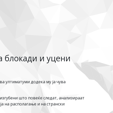
а блокади и уцени
ва ултиматуми додека му ја чува
у изгубени што повеќе следат, анализираат
ја на располагање и на странски