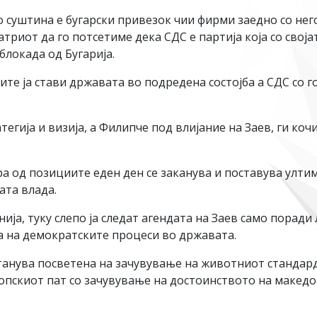
о суштина е бугарски привезок чии фирми заедно со него
триот да го потсетиме дека СДС е партија која со свој
блокада од Бугарија.
ите ја стави државата во подредена состојба а СДС со
атегија и визија, а Филипче под влијание на Заев, ги ко
а од позициите еден ден се заканува и поставува ултим
ата влада.
ја, туку слепо ја следат агендата на Заев само поради 
а на демократските процеси во државата.
нува посветена на зачувување на животниот стандард 
скиот пат со зачувување на достоинството на македо