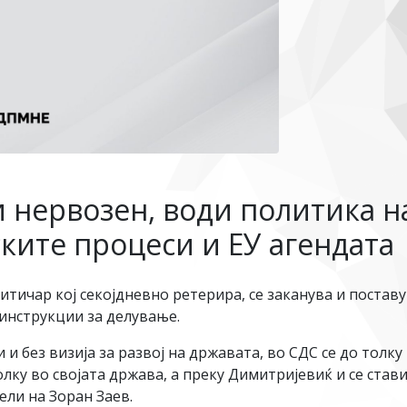
 нервозен, води политика н
ките процеси и ЕУ агендата
тичар кој секојдневно ретерира, се заканува и поставу
 инструкции за делување.
и и без визија за развој на државата, во СДС се до толк
лку во својата држава, а преку Димитријевиќ и се стави
ли на Зоран Заев.