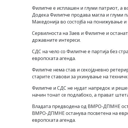
Филипче е исплашен и глуми патриот, а в
Додека Филипче продава магла и глуми па
Македонија во состојба на понижување и 
Сервилноста на Заев и Филипче и останат
државните интереси.
СДС на чело со Филипче е партија без стр
европската агенда.
Филипче нема став и секојдневно ретерир
старите ставови за укинување на техничк
Филипче и СДС не нудат напредок и решени
начин тонат се подлабокo, а прават штет
Владата предводена од ВМРО-ДПМНЕ оста
ВМРО-ДПМНЕ останува посветена на европ
европската агенда.