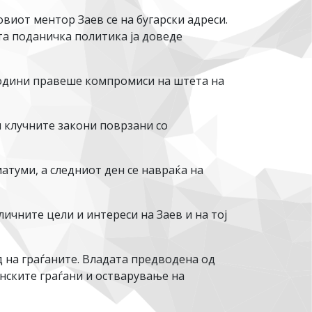
виот ментор Заев се на бугарски адреси.
ата поданичка политика ја доведе
 години правеше компромиси на штета на
чи клучните закони поврзани со
атуми, а следниот ден се навраќа на
личните цели и интереси на Заев и на тој
на граѓаните. Владата предводена од
нските граѓани и остварување на