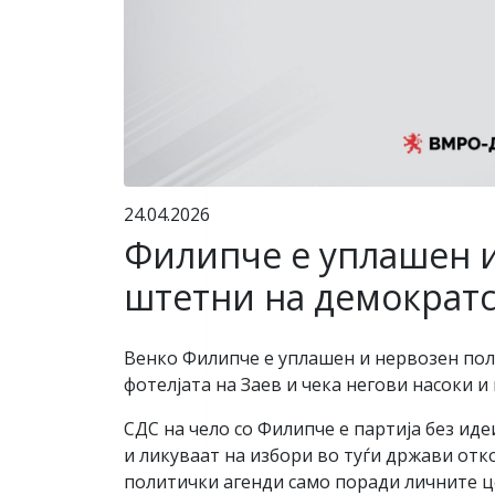
24.04.2026
Филипче е уплашен и
штетни на демократс
Венко Филипче е уплашен и нервозен поли
фотелјата на Заев и чека негови насоки и
СДС на чело со Филипче е партија без иде
и ликуваат на избори во туѓи држави отко
политички агенди само поради личните це