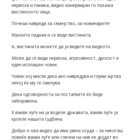
нервоза и паника, видно изнервиран го покажа
вистинското лице.
Почнаа навреди за семејство, за новинарите!
Маските паднаа и се виде вистината.
А, вистината можете да ја видите на видеото.
Може да се види нервоза, агресивност, дрскост и
еден исплашен човек.
Човек кој мисли дека ако навредува и глуми жртва
некој ќе му се смилува.
Дека одговорноста за постапките ќе биде
заборавена.
Е вакви луѓе ни ја воделе државата, вакви луѓе ја
кроеле нашата судбина.
Добро е ова видео да има јавна осуда – за никогаш
повеќе вакви луѓе или слични на нив не дојдат во