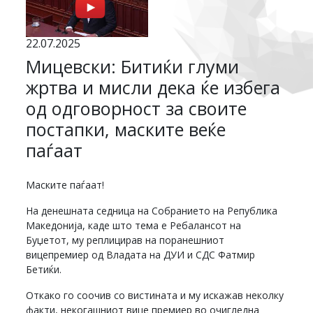
22.07.2025
Мицевски: Битиќи глуми
жртва и мисли дека ќе избега
од одговорност за своите
постапки, маските веќе
паѓаат
Маските паѓаат!
На денешната седница на Собранието на Република
Македонија, каде што тема е Ребалансот на
Буџетот, му реплицирав на поранешниот
вицепремиер од Владата на ДУИ и СДС Фатмир
Бетиќи.
Откако го соочив со вистината и му искажав неколку
факти, некогашниот вице премиер во очигледна