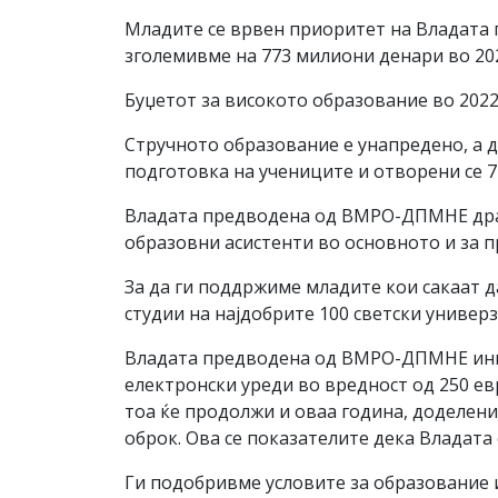
Младите се врвен приоритет на Владата 
зголемивме на 773 милиони денари во 20
Буџетот за високото образование во 2022
Стручното образование е унапредено, а д
подготовка на учениците и отворени се 7
Владата предводена од ВМРО-ДПМНЕ драст
образовни асистенти во основното и за п
За да ги поддржиме младите кои сакаат д
студии на најдобрите 100 светски универз
Владата предводена од ВМРО-ДПМНЕ инвес
електронски уреди во вредност од 250 евр
тоа ќе продолжи и оваа година, доделени
оброк. Ова се показателите дека Владата
Ги подобривме условите за образование 