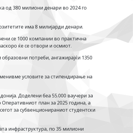
а од 380 милиони денари во 2024 го
рзитетите има 8 милијарди денари.
учени се 1000 компании во практична
аскоро ќе се отвори и осмиот.
 образовни потреби, ангажирајќи 1350
изменивме условите за стипендирање на
нија. Доделени беа 55.000 ваучери за
о Оперативниот план за 2025 година, а
псегот за субвенционираниот студентски
ата инфраструктура, по 35 милиони