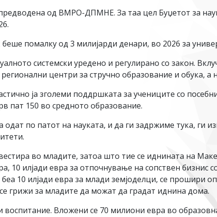
предводена од ВМРО-ДПМНЕ. За таа цел Буџетот за наук
26.
 беше помалку од 3 милијарди денари, во 2026 за униве
уалното системски уредено и регулирано со закон. Вкл
 регионални центри за стручно образование и обука, а н
ично ја зголеми поддршката за учениците со посебни
рв пат 150 во средното образование.
а одат по патот на науката, и да ги задржиме тука, ги 
итети.
тира во младите, затоа што тие се иднината на Македо
а, 10 илјади евра за отпочнување на сопствен бизнис с
 беа 10 илјади евра за млади земјоделци, се прошири о
 се грижи за младите да можат да градат иднина дома.
и воспитание. Вложени се 70 милиони евра во образовн