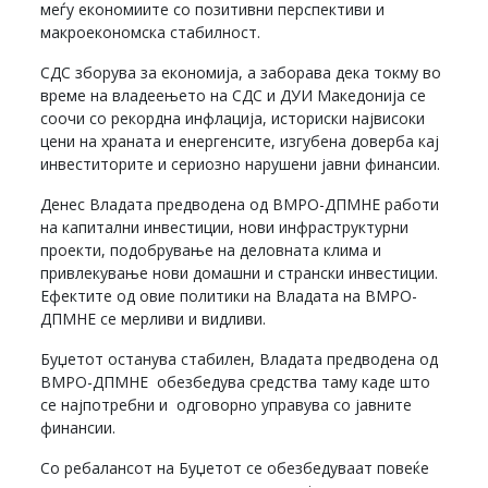
меѓу економиите со позитивни перспективи и
макроекономска стабилност.
СДС зборува за економија, а заборава дека токму во
време на владеењето на СДС и ДУИ Македонија се
соочи со рекордна инфлација, историски највисоки
цени на храната и енергенсите, изгубена доверба кај
инвеститорите и сериозно нарушени јавни финансии.
Денес Владата предводена од ВМРО-ДПМНЕ работи
на капитални инвестиции, нови инфраструктурни
проекти, подобрување на деловната клима и
привлекување нови домашни и странски инвестиции.
Ефектите од овие политики на Владата на ВМРО-
ДПМНЕ се мерливи и видливи.
Буџетот останува стабилен, Владата предводена од
ВМРО-ДПМНЕ обезбедува средства таму каде што
се најпотребни и одговорно управува со јавните
финансии.
Со ребалансот на Буџетот се обезбедуваат повеќе