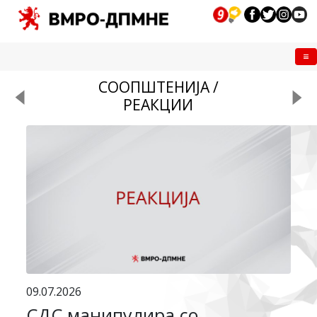
Me
СООПШТЕНИЈА /
РЕАКЦИИ
09.07.2026
СДС манипулира со