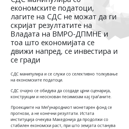
економските податоци,
лагите на СДС не можат да ги
скријат резултатите на
Владата на ВМРО-ДПМНЕ и
тоа што економијата се
движи напред, се инвестира и
се гради
СДС манипулира и се служи со селективно толкување
на економските податоци.
СДС очајно се обидува да создаде црни сценарија,
конструкции и неоснован песимизам кај граѓаните.
Проекциите на Меѓународниот монетарен фонд се
прогнози, а не конечни резултати. Истата
институција очекува Македонија да продолжи со
стабилен економски раст, при што земјата останува