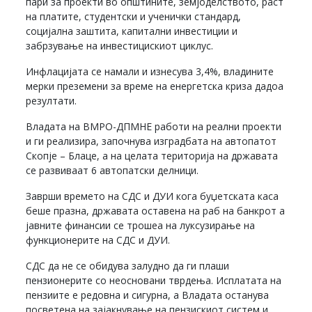
пари за проекти во општините, земјоделството, раст
на платите, студентски и ученички стандард,
социјална заштита, капитални инвестиции и
забрзување на инвестицискиот циклус.
Инфлацијата се намали и изнесува 3,4%, владините
мерки преземени за време на енергетска криза дадоа
резултати.
Владата на ВМРО-ДПМНЕ работи на реални проекти
и ги реализира, започнува изградбата на автопатот
Скопје – Блаце, а на целата територија на државата
се развиваат 6 автопатски делници.
Заврши времето на СДС и ДУИ кога буџетската каса
беше празна, државата оставена на раб на банкрот а
јавните финансии се трошеа на луксузирање на
функционерите на СДС и ДУИ.
СДС да не се обидува залудно да ги плаши
пензионерите со неосновани тврдења. Исплатата на
пензиите е редовна и сигурна, а Владата останува
посветена на зајакнување на пензискиот систем и