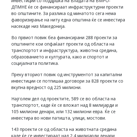
инвестиции со поддршка на Владата на ВМРО-
ДПМНЕ ќе се финансираат инфраструктурни проекти
во општините. За разлика од минатото сега нема
фаворизирање на ниту една општина ќе се инвестира
насекаде низ Македонија.
Во првиот повик беа финансирани 288 проекти за
општините кои опфаќаат проекти од областа на
транспортот и инфраструктура, животна средина,
образованието и културата, како и спортот и
социјалната политика.
Преку вториот повик од инструментот за капитални
инвестиции се потпишаа договори за 828 проекти со
вкупна вредност од 225 милиони.
Најголем дел од проектите, 589 се во областа на
транспортот, каде ќе се вложат над 8 милијарди и
105 милиони денари, или 132 милиони евра. Ќе се
инвестира во нови патишта, улици, мостови.
143 проекти се од областа на животната средина
каде ќе се инвестираат над 2,4 милијарди денари