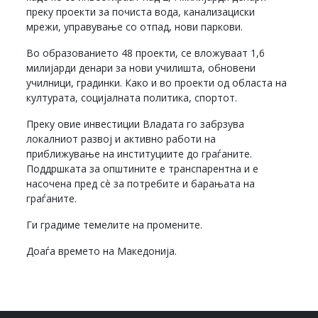
преку проекти за почиста вода, канализациски
мрежи, управување со отпад, нови паркови.
Во образованието 48 проекти, се вложуваат 1,6
милијарди денари за нови училишта, обновени
училници, градинки. Како и во проекти од областа на
културата, социјалната политика, спортот.
Преку овие инвестиции Владата го забрзува
локалниот развој и активно работи на
приближување на институциите до граѓаните.
Поддршката за општините е транспарентна и е
насочена пред сè за потребите и барањата на
граѓаните.
Ги градиме темелите на промените.
Доаѓа времето на Македонија.