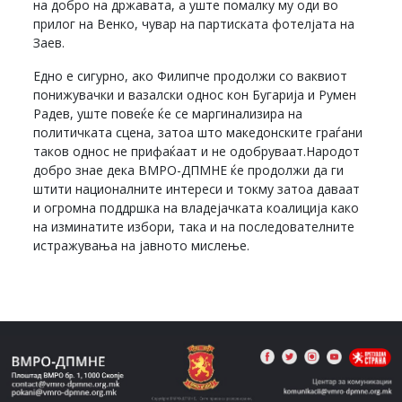
на добро на државата, а уште помалку му оди во
прилог на Венко, чувар на партиската фотелјата на
Заев.
Едно е сигурно, ако Филипче продолжи со ваквиот
понижувачки и вазалски однос кон Бугарија и Румен
Радев, уште повеќе ќе се маргинализира на
политичката сцена, затоа што македонските граѓани
таков однос не прифаќаат и не одобруваат.Народот
добро знае дека ВМРО-ДПМНЕ ќе продолжи да ги
штити националните интереси и токму затоа даваат
и огромна поддршка на владејачката коалиција како
на изминатите избори, така и на последователните
истражувања на јавното мислење.