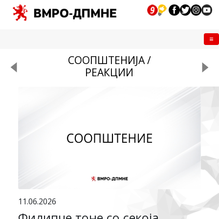
Me
СООПШТЕНИЈА /
РЕАКЦИИ
11.06.2026
Филипче тоне со секоја