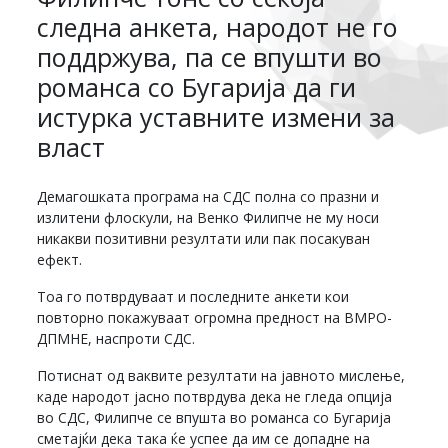
следна анкета, народот не го
поддржува, па се впушти во
романса со Бугарија да ги
истурка уставните измени за
власт
Демагошката програма на СДС полна со празни и
излитени флоскули, на Венко Филипче не му носи
никакви позитивни резултати или пак посакуван
ефект.
Тоа го потврдуваат и последните анкети кои
повторно покажуваат огромна предност на ВМРО-
ДПМНЕ, наспроти СДС.
Потиснат од ваквите резултати на јавното мислење,
каде народот јасно потврдува дека не гледа опција
во СДС, Филипче се впушта во романса со Бугарија
сметајќи дека така ќе успее да им се допадне на