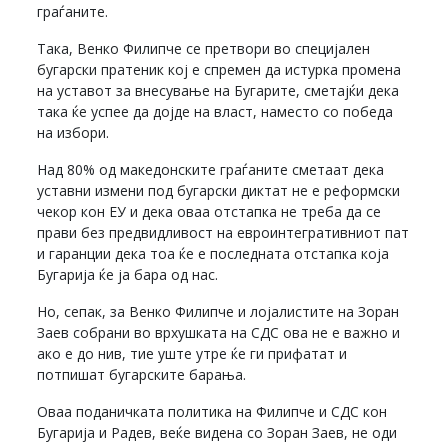
граѓаните.
Така, Венко Филипче се претвори во специјален
бугарски пратеник кој е спремен да истурка промена
на уставот за внесување на Бугарите, сметајќи дека
така ќе успее да дојде на власт, наместо со победа
на избори.
Над 80% од македонските граѓаните сметаат дека
уставни измени под бугарски диктат не е реформски
чекор кон ЕУ и дека оваа отстапка не треба да се
прави без предвидливост на евроинтегративниот пат
и гаранции дека тоа ќе е последната отстапка која
Бугарија ќе ја бара од нас.
Но, сепак, за Венко Филипче и лојалистите на Зоран
Заев собрани во врхушката на СДС ова не е важно и
ако е до нив, тие уште утре ќе ги прифатат и
потпишат бугарските барања.
Оваа поданичката политика на Филипче и СДС кон
Бугарија и Радев, веќе видена со Зоран Заев, не оди