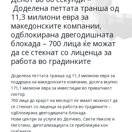
Доделена петтата транша од
11,3 милиони евра за
македонските компании,
одблокирана двегодишната
блокада – 700 лица ќе можат
да се стекнат со лиценца за
работа во градинките
Доделена петтата транша од 11,3 милиони евра за
поддршка на македонските компании, досега вкупно
171,1 милиони евра за инвестиции во приватниот
сектор.
700 лица до крајот на месецот ќе имаат можност да
се стекнат со лиценца за работа во градинките –
одблокирана двегодишната блокада.
Нови центри за услуги во Делчево, Свети Николе и
Неготино, дигитализацијата се приближува кон
граѓаните.