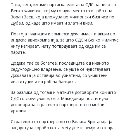
Така, сега, имаме партиска елита на СДС на чело со
Венко Филипче, кој му го чува местото и грбот на
Зоран Заев, која вложува во милионски бизниси по
Дубаи, од каде што имаат и златни визи.
Постојат идниции и сомнежи дека имаат и акции во
индиска авиокомпанија, за што СДС и Венко Филипче
ниту негираат, ниту потврдуваат од каде им се
парите.
Додека тие се богатеа, последиците од нивното
седумгодишно владеење, се уште се чувствуваат.
Државата ја оставија во урнатини, со уништени
институции и на раб на банкрот.
За разлика од тогаш и матните договорите кои што
СДС го склучуваше, сега Македонија постигнува
договори за стратешко партнерство со моќни
држави.
Стратешкото партнерство со Велика Британија ја
зацврстува соработката меѓу двете земји и отвара