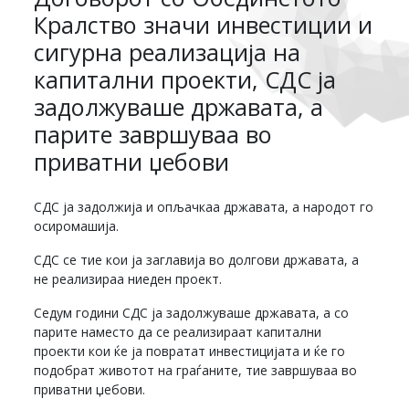
Кралство значи инвестиции и
сигурна реализација на
капитални проекти, СДС ја
задолжуваше државата, а
парите завршуваа во
приватни џебови
СДС ја задолжија и опљачкаа државата, а народот го
осиромашија.
СДС се тие кои ја заглавија во долгови државата, а
не реализираа ниеден проект.
Седум години СДС ја задолжуваше државата, а со
парите наместо да се реализираат капитални
проекти кои ќе ја повратат инвестицијата и ќе го
подобрат животот на граѓаните, тие завршуваа во
приватни џебови.