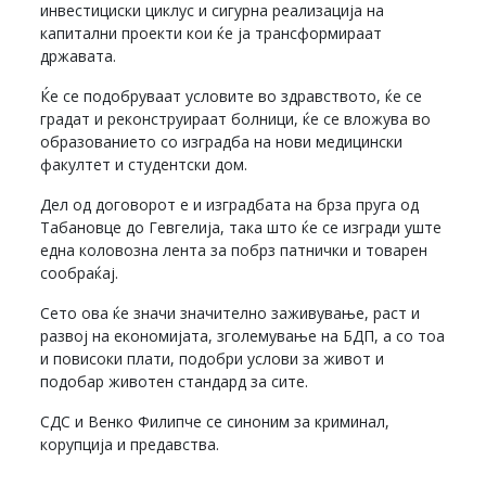
инвестициски циклус и сигурна реализација на
капитални проекти кои ќе ја трансформираат
државата.
Ќе се подобруваат условите во здравството, ќе се
градат и реконструираат болници, ќе се вложува во
образованието со изградба на нови медицински
факултет и студентски дом.
Дел од договорот е и изградбата на брза пруга од
Табановце до Гевгелија, така што ќе се изгради уште
една коловозна лента за побрз патнички и товарен
сообраќај.
Сето ова ќе значи значително заживување, раст и
развој на економијата, зголемување на БДП, а со тоа
и повисоки плати, подобри услови за живот и
подобар животен стандард за сите.
СДС и Венко Филипче се синоним за криминал,
корупција и предавства.