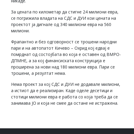
никаде.
За цената по километар да стигне 24 милиони евра,
се погрижила владата на СДС и ДУИ кои цената на
проектот ја дигнале од 340 милиони евра на 560
милиони.
Фрапантно и без одговорност се трошени народни
пари и на автопатот Кичево – Охрид кој едвај е
помрднат од состојбата во која е оставен од ВМРО-
ДПМНЕ, а за кој финансиската конструкција е
проширена за нови над 180 милиони евра. Пари се
трошени, а резултат нема.
Нема проект за кој СДС и ДУИ не додавале милиони,
а истиот да е реализиран. Каде оделе десетици и
стотици милиони евра е работа со која треба да се
занимава ЈО и која не смее да остане не истражена.