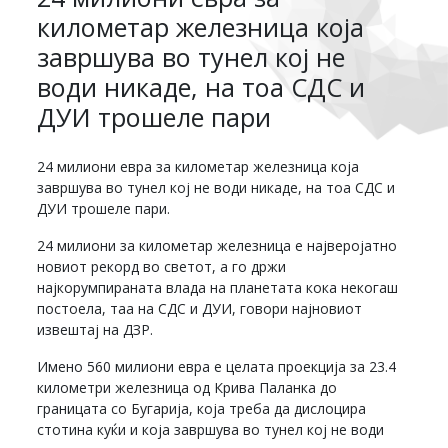
километар железница која
завршува во тунел кој не
води никаде, на тоа СДС и
ДУИ трошеле пари
24 милиони евра за километар железница која
завршува во тунел кој не води никаде, на тоа СДС и
ДУИ трошеле пари.
24 милиони за километар железница е најверојатно
новиот рекорд во светот, а го држи
најкорумпираната влада на планетата кока некогаш
постоела, таа на СДС и ДУИ, говори најновиот
извештај на ДЗР.
Имено 560 милиони евра е целата проекција за 23.4
километри железница од Крива Паланка до
границата со Бугарија, која треба да дислоцира
стотина куќи и која завршува во тунел кој не води