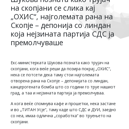
на скопјани се слика кај
„ОХИС“, најголемата рана на
Скопје – депонија со линдан
која нејзината партија СДС ја
премолчуваше
Екс-министерката Шукова позната како трујач на
скопјани, кога веќе реши да позира покрај „ОХИС“,
нека се потсети дека таму стои најголемата
отворена рана на Скопје – депонијата со линдан,
канцерогената бомба што со години го труе нашиот
град, а таа и нејзината партија ја премолчуваа.
А кога веќе спомнува кафе и прошетки, нека застане
и во „ТИТАН Усје“, таму каде што СДС и ДУИ, заедно
со неа, имаа одлична „соработка“ во труењето на
скопјани.