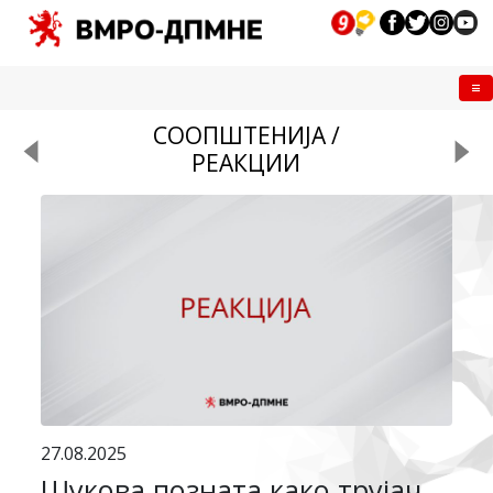
Me
СООПШТЕНИЈА /
РЕАКЦИИ
27.08.2025
Шукова позната како трујач