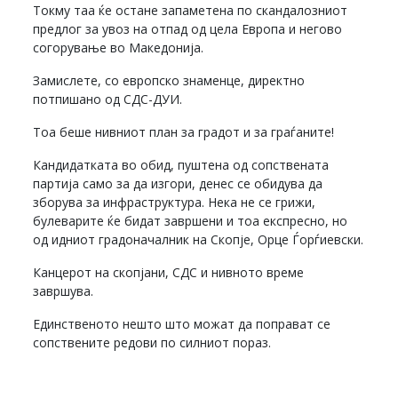
Токму таа ќе остане запаметена по скандалозниот
предлог за увоз на отпад од цела Европа и негово
согорување во Македонија.
Замислете, со европско знаменце, директно
потпишано од СДС-ДУИ.
Тоа беше нивниот план за градот и за граѓаните!
Кандидатката во обид, пуштена од сопствената
партија само за да изгори, денес се обидува да
зборува за инфраструктура. Нека не се грижи,
булеварите ќе бидат завршени и тоа експресно, но
од идниот градоначалник на Скопје, Орце Ѓорѓиевски.
Канцерот на скопјани, СДС и нивното време
завршува.
Единственото нешто што можат да поправат се
сопствените редови по силниот пораз.