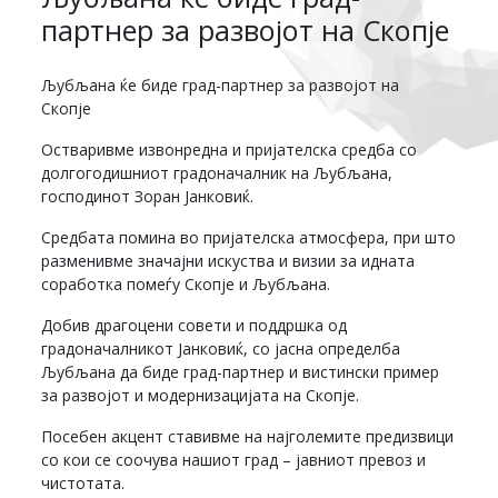
партнер за развојот на Скопје
Љубљана ќе биде град-партнер за развојот на
Скопје
Остваривме извонредна и пријателска средба со
долгогодишниот градоначалник на Љубљана,
господинот Зоран Јанковиќ.
Средбата помина во пријателска атмосфера, при што
разменивме значајни искуства и визии за идната
соработка помеѓу Скопје и Љубљана.
Добив драгоцени совети и поддршка од
градоначалникот Јанковиќ, со јасна определба
Љубљана да биде град-партнер и вистински пример
за развојот и модернизацијата на Скопје.
Посебен акцент ставивме на најголемите предизвици
со кои се соочува нашиот град – јавниот превоз и
чистотата.