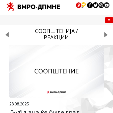
Me
СООПШТЕНИЈА /
РЕАКЦИИ
28.08.2025
Љубљана ќе биде град-