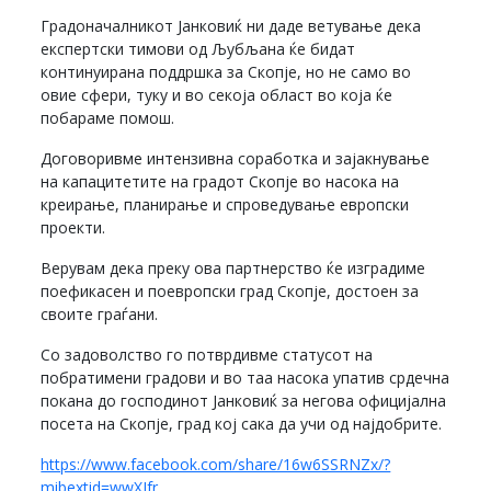
Градоначалникот Јанковиќ ни даде ветување дека
експертски тимови од Љубљана ќе бидат
континуирана поддршка за Скопје, но не само во
овие сфери, туку и во секоја област во која ќе
побараме помош.
Договоривме интензивна соработка и зајакнување
на капацитетите на градот Скопје во насока на
креирање, планирање и спроведување европски
проекти.
Верувам дека преку ова партнерство ќе изградиме
поефикасен и поевропски град Скопје, достоен за
своите граѓани.
Со задоволство го потврдивме статусот на
побратимени градови и во таа насока упатив срдечна
покана до господинот Јанковиќ за негова официјална
посета на Скопје, град кој сака да учи од најдобрите.
https://www.facebook.com/share/16w6SSRNZx/?
mibextid=wwXIfr