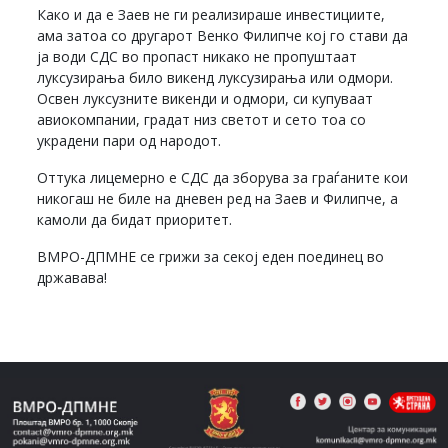
Како и да е Заев не ги реализираше инвестициите,
ама затоа со другарот Венко Филипче кој го стави да
ја води СДС во пропаст никако не пропуштаат
луксузирања било викенд луксузирања или одмори.
Освен луксузните викенди и одмори, си купуваат
авиокомпании, градат низ светот и сето тоа со
украдени пари од народот.
Оттука лицемерно е СДС да зборува за граѓаните кои
никогаш не биле на дневен ред на Заев и Филипче, а
камоли да бидат приоритет.
ВМРО-ДПМНЕ се грижи за секој еден поединец во
државава!