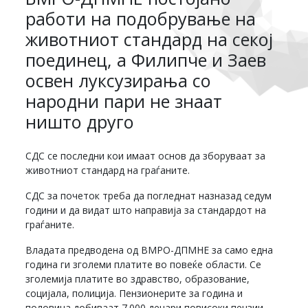
работи на подобрување на
животниот стандард на секој
поединец, а Филипче и Заев
освен луксузирања со
народни пари не знаат
ништо друго
СДС се последни кои имаат основ да зборуваат за
животниот стандард на граѓаните.
СДС за почеток треба да погледнат назназад седум
години и да видат што направија за стандардот на
граѓаните.
Владата предводена од ВМРО-ДПМНЕ за само една
година ги зголеми платите во повеќе области. Се
зголемија платите во здравство, образование,
социјала, полиција. Пензионерите за година и
половина добиваат 7.000 денари повисоки пензии.