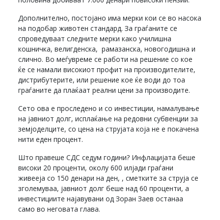
Дополнително, постојано има мерки кои се во насока
на подобар животен стандард. За граѓаните се
спроведуваат следните мерки како училишна
кошничка, велигденска, рамазанска, новогодишна и
слично. Во меѓувреме се работи на решение со кое
ќе се намали високиот профит на производителите,
дистрибутерите, или решение кое ќе води до тоа
граѓаните да плаќаат реални цени за производите.
Сето ова е проследено и со инвестиции, намалување
на јавниот долг, исплаќање на редовни субвенции за
земјоделците, со цена на струјата која не е покачена
нити еден процент.
Што правеше СДС седум години? Инфлацијата беше
високи 20 проценти, околу 600 илјади граѓани
живееја со 150 денари на ден, , сметките за струја се
зголемуваа, јавниот долг беше над 60 проценти, а
инвестициите најавувани од Зоран Заев останаа
само во неговата глава.