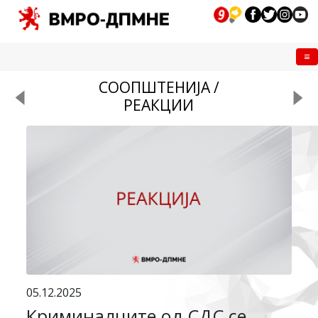
Me
СООПШТЕНИЈА /
РЕАКЦИИ
05.12.2025
Криминалците од СДС се