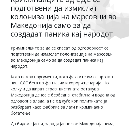
подготвени да измислат
колонизација на марсовци во
Македонија само за да
создадат паника кај народот
Криминалците за да се спасат од одговорност се
подготвени да измислат колонизација на марсовци
во Македонија само за да создадат паника кај
народот.
Кога немаат аргументи, кога фактите им се против
нив, СДС бега во фантазии и хорор-сценарија. Но
колку и да шират страв, вистината останува:
Македонија денес е безбедна, стабилна и водена од
одговорна влада, а не од луѓе кои политиката ја
разбираат како фабрика за лаги и криминално
богатење.
Да бидеме јасни, заради јавноста: Македонија нема,