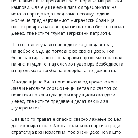
не планира и не преговара за отворање мигрантски
кампови. Ова е уште една лага од “фабриката” на
истата партија која пред само неколку години
молчеше пред најголемиот мигрантски бран и ја
претвори државата во транзитна зона без контрола.
Денес, тие истите глумат загрижени патриоти.
Што се однесува до навредите за „предавства“,
најдобро е СДС да погледне во својот двор. Тоа
беше партијата што го направи најголемиот распад
на институциите, најголемиот удар врз безбедноста
и најголемата загуба на довербата во државата.
Македонија не била попонижена од времето кога
Заев и неговите соработници шетаа по светот со
политики на капитулација и корупциски скандали.
Денес, тие истите предавачи делат лекции за
„суверенитет“.
Ова што го прават е опасно: свесно лажење со цел
да се креира страв. А кога политичка партија гради
стратегија врз невистини, тоа значи дека нема што