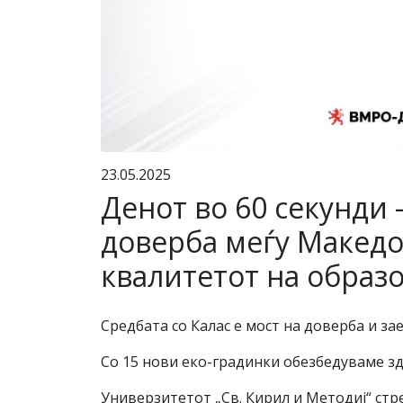
23.05.2025
Денот во 60 секунди 
доверба меѓу Македон
квалитетот на образ
Средбата со Калас е мост на доверба и з
Со 15 нови еко-градинки обезбедуваме зд
Универзитетот „Св. Кирил и Методиј“ стре