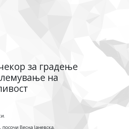
 чекор за градење
големување на
ливост
и.
 посочи Весна Јаневска.