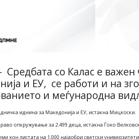
– Средбата со Калас е важен
ија и ЕУ, се работи и на з
ованието и меѓународна вид
аедничка иднина за Македонија и ЕУ, истакна Мицкоски.
раво опкружување за 2.499 деца, истакна Ѓоко Велковск
ми кон листата на 1.000 најдобри светски универзитети,