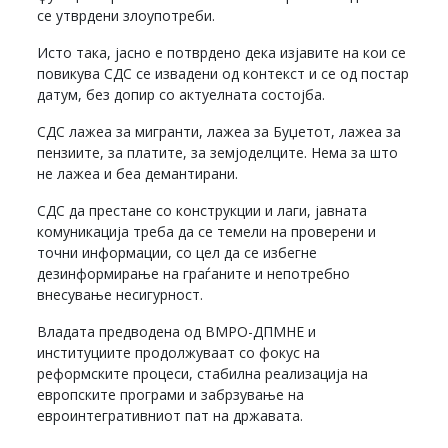
се утврдени злоупотреби.
Исто така, јасно е потврдено дека изјавите на кои се
повикува СДС се извадени од контекст и се од постар
датум, без допир со актуелната состојба.
СДС лажеа за мигранти, лажеа за Буџетот, лажеа за
пензиите, за платите, за земјоделците. Нема за што
не лажеа и беа демантирани.
СДС да престане со конструкции и лаги, јавната
комуникација треба да се темели на проверени и
точни информации, со цел да се избегне
дезинформирање на граѓаните и непотребно
внесување несигурност.
Владата предводена од ВМРО-ДПМНЕ и
институциите продолжуваат со фокус на
реформските процеси, стабилна реализација на
европските програми и забрзување на
евроинтегративниот пат на државата.