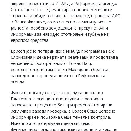
ширеше невистини за ИПАРД и Реформската агенда.
Со тоа целосно се демантираат повеќемесечните
тврдења и обиди за ширење паника од страна на СДС
и Венко Филипче, со кои свесно се манипулираше
јавноста, особено земјоделците, преку неточни
информации за наводно стопирање и губење на
европски средства.
Брисел јасно потврди дека ИПАРД програмата не е
блокирана и дека нејзината реализација продолжува
непречено. Европратеникот Томас Вајц,
дополнително истакна дека Македонија бележи
напредок во спроведувањето на Реформската
агенда.
Фактите покажуваат дека по случувањата во
Платежната агенција, институциите реагираа
навремено, процесите беа привремено стопирани
исклучиво заради проверка, а Брисел беше целосно
информиран и побарана беше темелна контрола.
Извештаите потврдуваат дека системот
функционира согласно законските прописи и дека не