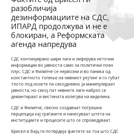
разобличија
дезинформациите на СДС,
ИПАРД продолжува и не е
блокиран, а Реформската
агенда напредува
СДС континуирано шири лаги и лиферува неточни
информации во јавноста само за политички поен
плус. СДС и Филипче се нервозни и во паника од
константното топење на нивниот рејтинг и го губат
тлото под нозете па секојдневно ја манипулираат
јавноста, но секој пат нивните лаги набрзо се
демантираат и вистината излегува на виделина.
СДС и Филипче, свесно создаваат погрешна
перцепција кај граѓаните и нанесуваат штета на
институциите и процесите што се спроведуваат.
Брисел и Вајц ги потврдија фактите за тоа што СДС