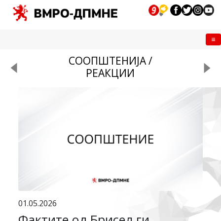
Me
СООПШТЕНИЈА /
РЕАКЦИИ
01.05.2026
Фактите од Брисел ги